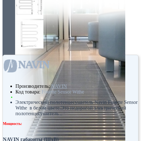
Производитель:
NAVIN
Код товара:
Fouette Sensor Withe
Электрический полотенцесушитель Navin Fouette Sensor
Withe в белом цвете.Это недорогой электрический
полотенцесушитель ..
Мощность:
NAVIN габариты (ШхВ)