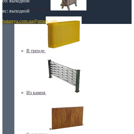
сб: выходной
Retro стиль
вс: выходной
batareya.com.ua@gmail.com
В тренде
Из камня