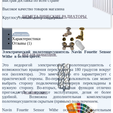
Быстрая доставка по всей стране
Высокое качество товаров магазина
БИМЕТАЛИЧЕСКИЕ РАДИАТОРЫ
Круглосуточный центр поддержки
Описание
Характеристики
Отзывы (1)
Электрический полотенцесушитель Navin Fouette Sensor
Все для радиаторов
Withe в белом цвете.
Это недорогой электрический полотенцесушитель с
возможностью вращения перекладин на 180 градусов вокруг
оси (коллектора). Это замечательно его харакетрисует с
практической стороны. Во-первых, пользователь сам может
выбрать сторону подключения, повернув перекладины в
нужную сторону. Во-вторых, подобная функция отлично
Дизайнерские
пригождается в процессе эксплуатации, делая ее более
удобной. Возможна дополнительная комплектация
полотенцесушителя скрытым (прямым) подключением.
Navin Fouette Sensor Withe оснащен нагревательным