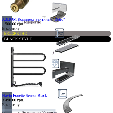
АЗЦОМ Комплект вентилей "Retro"
Недорогие
1 500.00 грн.
В корзину
БЮДЖЕТНО
BLACK STYLE
Низкие (до 70 мм)
Премиум класс
Navin Fouette Sensor Black
3 490.00 грн.
В корзину
Радиусные/Угловые