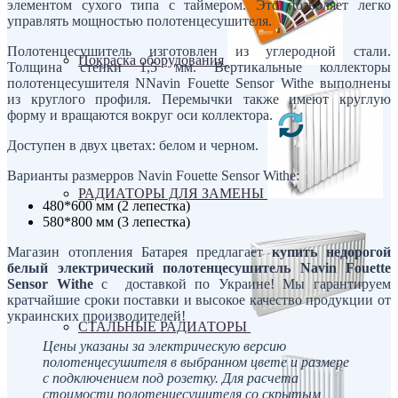
элементом сухого типа с таймером. Это позволяет легко
управлять мощностью полотенцесушителя.
Полотенцесушитель изготовлен из углеродной стали.
Покраска оборудования
Толщина стенки 1,5 мм. Вертикальные коллекторы
полотенцесушителя NNavin Fouette Sensor Withe выполнены
из круглого профиля. Перемычки также имеют круглую
форму и вращаются вокруг оси коллектора.
Доступен в двух цветах: белом и черном.
Варианты размерров Navin Fouette Sensor Withe:
РАДИАТОРЫ ДЛЯ ЗАМЕНЫ
480*600 мм (2 лепестка)
580*800 мм (3 лепестка)
Магазин отопления Батарея предлагает
купить недорогой
белый электрический полотенцесушитель Navin Fouette
Sensor Withe
с доставкой по Украине! Мы гарантируем
кратчайшие сроки поставки и высокое качество продукции от
украинских производителей!
СТАЛЬНЫЕ РАДИАТОРЫ
Цены указаны за электрическую версию
полотенцесушителя в выбранном цвете и размере
с подключением под розетку. Для расчета
стоимости полотенцесушителя со скрытым