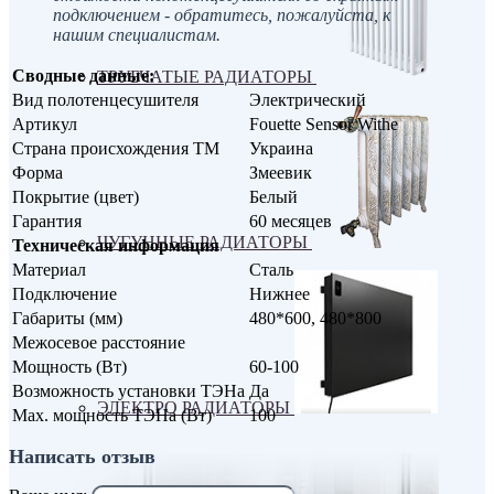
подключением - обратитесь, пожалуйста, к
нашим специалистам.
Сводные данные:
ТРУБЧАТЫЕ РАДИАТОРЫ
Вид полотенцесушителя
Электрический
Артикул
Fouette Sensor Withe
Страна происхождения ТМ
Украина
Форма
Змеевик
Покрытие (цвет)
Белый
Гарантия
60 месяцев
ЧУГУННЫЕ РАДИАТОРЫ
Техническая информация
Материал
Сталь
Подключение
Нижнее
Габариты (мм)
480*600, 480*800
Межосевое расстояние
Мощность (Вт)
60-100
Возможность установки ТЭНа
Да
ЭЛЕКТРО РАДИАТОРЫ
Max. мощность ТЭНа (Вт)
100
Написать отзыв