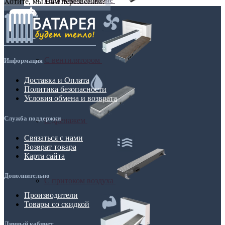
Хотите, мы Вам перезвоним?
С вентилятором
Информация
Доставка и Оплата
Политика безопасности
Условия обмена и возврата
Служба поддержки
С дренажем
Связаться с нами
Возврат товара
Карта сайта
Дополнительно
С притоком воздуха
Производители
Товары со скидкой
Личный кабинет