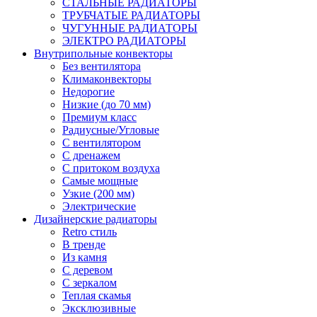
СТАЛЬНЫЕ РАДИАТОРЫ
ТРУБЧАТЫЕ РАДИАТОРЫ
ЧУГУННЫЕ РАДИАТОРЫ
ЭЛЕКТРО РАДИАТОРЫ
Внутрипольные конвекторы
Без вентилятора
Климаконвекторы
Недорогие
Низкие (до 70 мм)
Премиум класс
Радиусные/Угловые
С вентилятором
С дренажем
С притоком воздуха
Самые мощные
Узкие (200 мм)
Электрические
Дизайнерские радиаторы
Retro стиль
В тренде
Из камня
С деревом
С зеркалом
Теплая скамья
Эксклюзивные