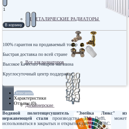
БИМЕТАЛИЧЕСКИЕ РАДИАТОРЫ
В корзину
100% гарантия на продаваемый товар
Быстрая доставка по всей стране
Все для радиаторов
Высокое качество товаров магазина
Круглосуточный центр поддержки
Описание
Характеристики
Отзывы (0)
Дизайнерские
Водяной полотенцесушитель "Змейка Люкс"
из
нержавеющей стали
производства ТМ Deffi, может
использоваться в закрытых и открытых системах ГВС.