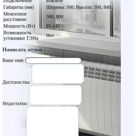
Подключение
Боковое
Габариты (мм)
Ширина: 500; Высота: 500, 840 ;
Межосевое
500, 800
расстояние
Мощность (Вт)
85-145
Возможность
Нет
установки ТЭНа
Написать отзыв
Ваше имя:
Достоинства:
Недостатки: