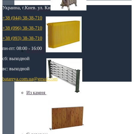
Украина, г.Киев. ул. Кирилловская,160А
Retro стиль
+38 (044) 38-38-710
+38 (096) 38-38-710
+38 (093) 38-38-710
пн-пт: 08:00 - 16:00
В тренде
сб: выходной
вс: выходной
batareya.com.ua@gmail.com
Из камня