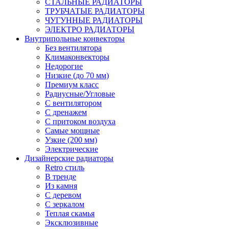
СТАЛЬНЫЕ РАДИАТОРЫ
ТРУБЧАТЫЕ РАДИАТОРЫ
ЧУГУННЫЕ РАДИАТОРЫ
ЭЛЕКТРО РАДИАТОРЫ
Внутрипольные конвекторы
Без вентилятора
Климаконвекторы
Недорогие
Низкие (до 70 мм)
Премиум класс
Радиусные/Угловые
С вентилятором
С дренажем
С притоком воздуха
Самые мощные
Узкие (200 мм)
Электрические
Дизайнерские радиаторы
Retro стиль
В тренде
Из камня
С деревом
С зеркалом
Теплая скамья
Эксклюзивные