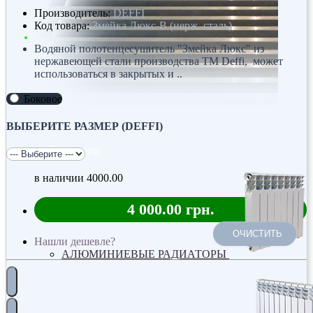
Производитель:
DEFFI
Код товара:
Змейка Люкс-В (нерж. сталь)
Водяной полотенцесушитель "Змейка Люкс" из
нержавеющей стали производства ТМ Deffi, может
использоваться в закрытых и ..
Боковое
ВЫБЕРИТЕ РАЗМЕР (DEFFI)
Радиаторы
в наличии
4000.00
4 000.00 грн.
ОЧИСТИТЬ
Нашли дешевле?
АЛЮМИНИЕВЫЕ РАДИАТОРЫ