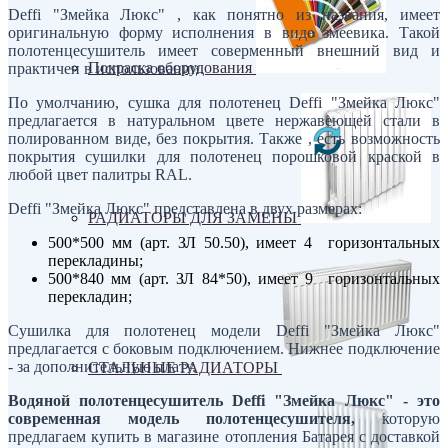
Deffi "Змейка Люкс" , как понятно из названия, имеет
оригинальную форму исполнения в виде змеевика. Такой
полотенцесушитель имеет соверменный внешний вид и
Покраска оборудования
практичен в использовании.
По умолчанию, сушка для полотенец Deffi "Змейка Люкс"
предлагается в натуральном цвете нержавеющей стали в
полированном виде, без покрытия. Также , есть возможность
покрытия сушилки для полотенец порошковой краской в
любой цвет палитры RAL.
Deffi "Змейка Люкс" представлена в двух размерах:
РАДИАТОРЫ ДЛЯ ЗАМЕНЫ
500*500 мм (арт. ЗЛ 50.50), имеет 4 горизонтальных
перекладины;
500*840 мм (арт. ЗЛ 84*50), имеет 9 горизонтальных
перекладин;
Сушилка для полотенец модели Deffi "Змейка Люкс"
предлагается с боковым подключением. Нижнее подключение
- за дополнительную плату.
СТАЛЬНЫЕ РАДИАТОРЫ
Водяной полотенцесушитель Deffi "Змейка Люкс" - это
современная модель полотенцесушителя,
которую
предлагаем купить в магазине отопления Батарея с доставкой