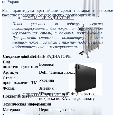
по Украине!
Мы гарантируем кратчайшие сроки поставки и высокое
качество продукции от украинских производителей!
ТРУБЧАТЫЕ РАДИАТОРЫ
Цены указаны за водяную версию
полотенцесушителя без покрытия (полированная
нержавеющая сталь) с боковым подключением.
Для расчета стоимости полотенцесушителя в
цветном покрытии и/или с нижним подключением
- обратитесь к нашим специалистам.
Сводные данные:
ЧУГУННЫЕ РАДИАТОРЫ
Вид
Водяной
полотенцесушителя
Артикул
Deffi "Змейка Люксс"
Страна
Украина
происхождения ТМ
Форма
Змеевик
"Полированный" без покрытия,
ЭЛЕКТРО РАДИАТОРЫ
Покрытие (цвет)
покраска по RAL - за доп.плату
Техническая информация
Материал
Нержавеющая сталь