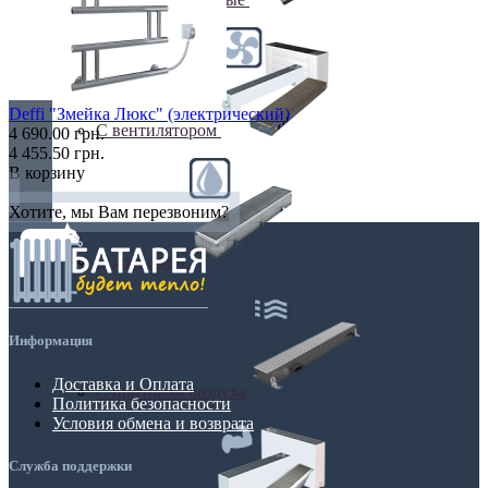
Deffi "Змейка Люкс" (электрический)
С вентилятором
4 690.00 грн.
4 455.50 грн.
В корзину
Хотите, мы Вам перезвоним?
С дренажем
Информация
Доставка и Оплата
С притоком воздуха
Политика безопасности
Условия обмена и возврата
Служба поддержки