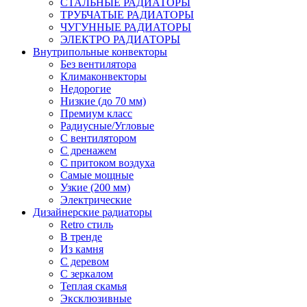
СТАЛЬНЫЕ РАДИАТОРЫ
ТРУБЧАТЫЕ РАДИАТОРЫ
ЧУГУННЫЕ РАДИАТОРЫ
ЭЛЕКТРО РАДИАТОРЫ
Внутрипольные конвекторы
Без вентилятора
Климаконвекторы
Недорогие
Низкие (до 70 мм)
Премиум класс
Радиусные/Угловые
С вентилятором
С дренажем
С притоком воздуха
Самые мощные
Узкие (200 мм)
Электрические
Дизайнерские радиаторы
Retro стиль
В тренде
Из камня
С деревом
С зеркалом
Теплая скамья
Эксклюзивные