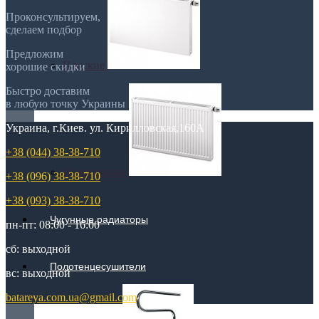
Проконсультируем,
сделаем подбор
Предложим
Плоские
хорошие скидки
Быстро доставим
в любую точку Украины
Украина, г.Киев. ул. Кирилловская,160А
+38 (044) 38-38-710
Профильные
+38 (096) 38-38-710
+38 (093) 38-38-710
Чугунные радиаторы
пн-пт: 08:00 - 16:00
сб: выходной
Полотенцесушители
вс: выходной
batareya.com.ua@gmail.com