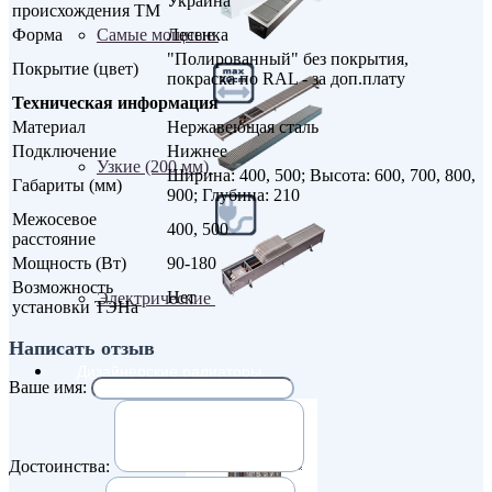
Украина
происхождения ТМ
Самые мощные
Форма
Лесенка
"Полированный" без покрытия,
Покрытие (цвет)
покраска по RAL - за доп.плату
Техническая информация
Материал
Нержавеющая сталь
Подключение
Нижнее
Узкие (200 мм)
Ширина: 400, 500; Высота: 600, 700, 800,
Габариты (мм)
900; Глубина: 210
Межосевое
400, 500
расстояние
Мощность (Вт)
90-180
Возможность
Нет
Электрические
установки ТЭНа
Написать отзыв
Дизайнерские радиаторы
Ваше имя:
Достоинства: