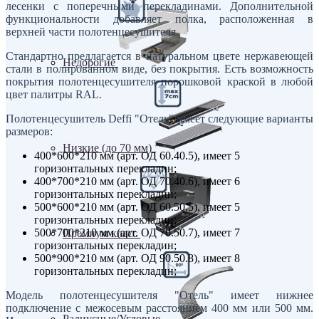
лесенки с поперечными перекладинами. Дополнительной
функциональности добавляет полка, расположенная в
верхней части полотенцесушителя.
Стандартно предлагается в натуральном цвете нержавеющей
Недорогие
стали в полированном виде, без покрытия. Есть возможность
покрытия полотенцесушителя порошковой краской в любой
цвет палитры RAL.
Полотенцесушитель Deffi "Отель" имеет следующие варианты
размеров:
Низкие (до 70 мм)
400*600*210 мм (арт. ОД 60.40.5), имеет 5
горизонтальных перекладин;
400*700*210 мм (арт. ОД 70.40.6), имеет 6
горизонтальных перекладин;
500*600*210 мм (арт. ОД 60.50.5), имеет 5
горизонтальных перекладин;
500*700*210 мм (арт. ОД 70.50.7), имеет 7
Премиум класс
горизонтальных перекладин;
500*900*210 мм (арт. ОД 90.50.8), имеет 8
горизонтальных перекладин;
Модель полотенцесушителя "Отель" имеет нижнее
подключение с межосевым расстоянием 400 мм или 500 мм.
Радиусные/Угловые