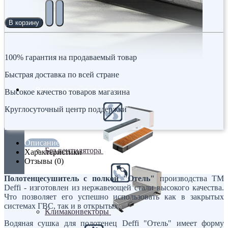
В корзину
100% гарантия на продаваемый товар
Быстрая доставка по всей стране
Внутрипольные конвекторы
Высокое качество товаров магазина
Круглосуточный центр поддержки
Описание
Без вентилятора
Характеристики
Отзывы (0)
Полотенцесушитель с полкой "Отель"
производства ТМ
Deffi - изготовлен из нержавеющей стали высокого качества.
Что позволяет его успешно использовать как в закрытых
системах ГВС, так и в открытых.
Климаконвекторы
Водяная сушка для полотенец Deffi "Отель" имеет форму