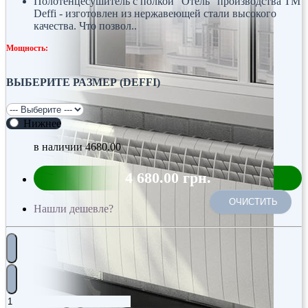
Полотенцесушитель с полкой "Отель" производства ТМ
Deffi - изготовлен из нержавеющей стали высокого
качества. Что позвол..
Мощность:
ВЫБЕРИТЕ РАЗМЕР (DEFFI)
Нижнее
в наличии
4680.00
4 680.00 грн.
ОЧИСТИТЬ
Нашли дешевле?