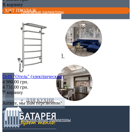
В корзину
ХИТ ПРОДАЖ
Трубчатые радиаторы
ДЛЯ ГОСТИНОЙ
Deffi "Отель" (электрический)
4 980.00 грн.
4 731.00 грн.
В корзину
ДЛЯ КУХНИ
Хотите, мы Вам перезвоним?
Вертикальные радиаторы