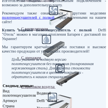
Изготовление модели с вертикальным подключением -
возможно за дополнительную плату.
Рекомендуем также ознакомиться с другими моделями
полотенцесушителей с полкой
, представленными на нашем
сайте!
С вентилятором
Купить водяной полотенцесушитель с полкой
Deffi
"Отель" можно в магазине отопления Батарея с доставкой по
Украине!
Мы гарантируем кратчайшие сроки поставки и высокое
качество продукции от украинских производителей!
С дренажем
Цены указаны за водяную версию
полотенцесушителя без покрытия (полированная
нержавеющая сталь). Для расчета стоимости
полотенцесушителя в цветном покрытии -
обратитесь к нашим специалистам.
Сводные данные:
С притоком воздуха
Вид
Водяной
полотенцесушителя
Артикул
Deffi "Отель"
Страна