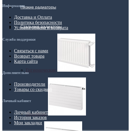
Информация
Низкие радиаторы
Доставка и Оплата
Политика безопасности
Стальные радиаторы
Условия обмена и возврата
Служба поддержки
Связаться с нами
Возврат товара
Карта сайта
Гигиенические
Дополнительно
Производители
Товары со скидкой
Личный кабинет
Личный кабинет
Линейные
История заказов
Мои закладки