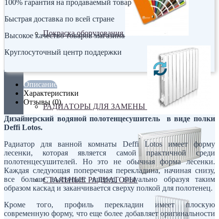
100% гарантия на продаваемый товар
Быстрая доставка по всей стране
Покраска оборудования
Высокое качество товаров магазина
Круглосуточный центр поддержки
Описание
Характеристики
Отзывы (0)
РАДИАТОРЫ ДЛЯ ЗАМЕНЫ
Дизайнерский водяной полотенцесушитель в виде полки
Deffi Lotos
.
Радиатор для ванной комнаты Deffi Lotos имеет форму
лесенки, которая является самой практичной среди
полотенцесушителей. Но это не обычная форма лесенки.
Каждая следующая поперечная перекладина, начиная снизу,
все больше выступает вперед, визуально образуя таким
СТАЛЬНЫЕ РАДИАТОРЫ
образом каскад и заканчивается сверху полкой для полотенец.
Кроме того, профиль перекладин имеет плоскую
современную форму, что еще более добавляет оригинальности