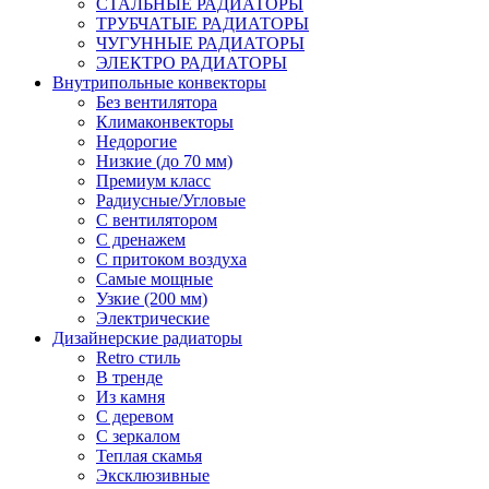
СТАЛЬНЫЕ РАДИАТОРЫ
ТРУБЧАТЫЕ РАДИАТОРЫ
ЧУГУННЫЕ РАДИАТОРЫ
ЭЛЕКТРО РАДИАТОРЫ
Внутрипольные конвекторы
Без вентилятора
Климаконвекторы
Недорогие
Низкие (до 70 мм)
Премиум класс
Радиусные/Угловые
С вентилятором
С дренажем
С притоком воздуха
Самые мощные
Узкие (200 мм)
Электрические
Дизайнерские радиаторы
Retro стиль
В тренде
Из камня
С деревом
С зеркалом
Теплая скамья
Эксклюзивные