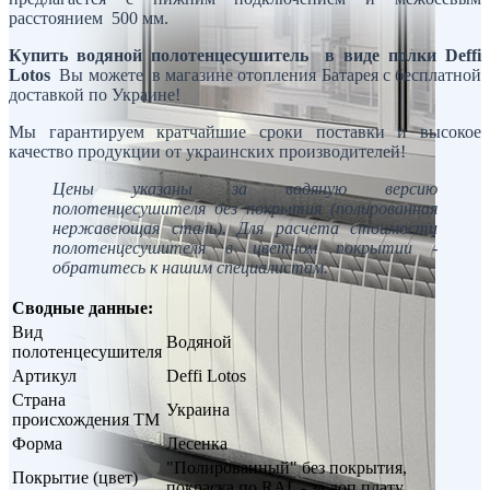
расстоянием 500 мм.
Купить водяной полотенцесушитель в виде полки Deffi
Lotos
Вы можете в магазине отопления Батарея с бесплатной
доставкой по Украине!
Мы гарантируем кратчайшие сроки поставки и высокое
качество продукции от украинских производителей!
Цены указаны за водяную версию
полотенцесушителя без покрытия (полированная
нержавеющая сталь). Для расчета стоимости
полотенцесушителя в цветном покрытии -
обратитесь к нашим специалистам.
Сводные данные:
Вид
Водяной
полотенцесушителя
Артикул
Deffi Lotos
Страна
Украина
происхождения ТМ
Форма
Лесенка
"Полированный" без покрытия,
Покрытие (цвет)
покраска по RAL - за доп.плату