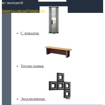
С деревом
вс: выходной
batareya.com.ua@gmail.com
С зеркалом
Теплая скамья
Эксклюзивные