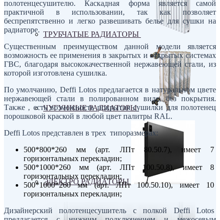
полотенцесушителю. Каскадная форма является самой
практичной в использовании, так как позволяет
беспрепятственно и легко развешивать белье для сушки на
радиаторе.
ТРУБЧАТЫЕ РАДИАТОРЫ
Существенным преимуществом данной модели является
возможность ее применения в закрытых и открытых системах
ГВС, благодаря высококачественной нержавеющей стали, из
которой изготовлена сушилка.
По умолчанию, Deffi Lotos предлагается в натуральном цвете
нержавеющей стали в полированном виде, без покрытия.
Также , есть возможность покрытия сушилки для полотенец
ЧУГУННЫЕ РАДИАТОРЫ
порошковой краской в любой цвет палитры RAL.
Deffi Lotos представлен в трех типоразмерах:
500*800*260 мм (арт. ЛПт 80.50.7), имеет 7
горизонтальных перекладин;
500*1000*260 мм (арт. ЛПт 100.50.8), имеет 8
горизонтальных перекладин;
ЭЛЕКТРО РАДИАТОРЫ
500*1000*260 мм (арт. ЛПт 100.50.10), имеет 10
горизонтальных перекладин;
Дизайнерский полотенцесушитель с полкой Deffi Lotos
предлагается с нижним подключением и межосевым