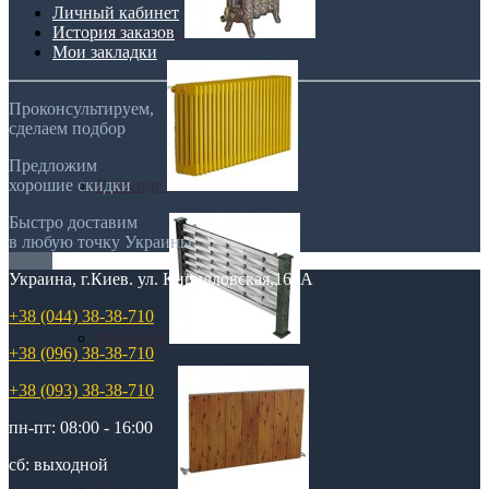
Личный кабинет
История заказов
Retro стиль
Мои закладки
Проконсультируем,
сделаем подбор
Предложим
хорошие скидки
В тренде
Быстро доставим
в любую точку Украины
Украина, г.Киев. ул. Кирилловская,160А
+38 (044) 38-38-710
Из камня
+38 (096) 38-38-710
+38 (093) 38-38-710
пн-пт: 08:00 - 16:00
сб: выходной