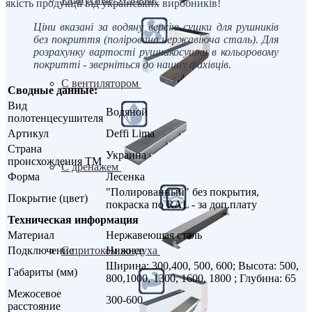
якість продукції від українських виробників!
Ціни вказані за водяну версію сушки для рушників
без покриття (полірована нержавіюча сталь). Для
розрахунку вартості рушникосушки в кольоровому
покритті - зверніться до наших фахівців.
С вентилятором
Сводные данные:
Вид
Водяной
полотенцесушителя
Артикул
Deffi Lima
Страна
Украина
происхождения ТМ
С дренажем
Форма
Лесенка
"Полированный" без покрытия,
Покрытие (цвет)
покраска по RAL - за доп.плату
Техническая информация
Материал
Нержавеющая сталь
Подключение
Нижнее
С притоком воздуха
Ширина: 300,400, 500, 600; Высота: 500,
Габариты (мм)
800,1000, 1300, 1600, 1800 ; Глубина: 65
Межосевое
300-600
расстояние