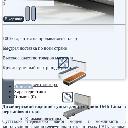
В корзину
100% гарантия на продаваемый товар
Быстрая доставка по всей стране
Внутрипольные конвекторы
Высокое качество товаров магазина
Круглосуточный центр поддержки
Без вентилятора
Описание
Характеристики
Отзывы (0)
Дизайнерський водяний сушки для рушників Deffi Lima
з
нержавіючої сталі.
Климаконвекторы
Суттєвою перевагою даної моделі є можливість її
застосування в закритих та відкритих системах ГВП, завдяки