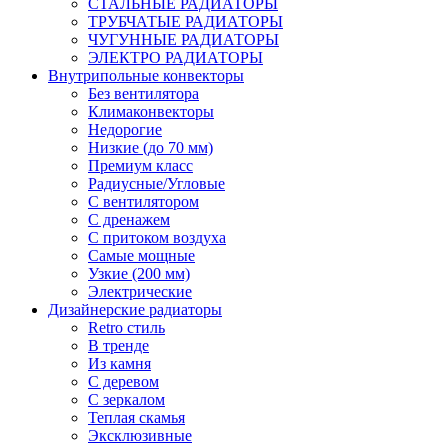
СТАЛЬНЫЕ РАДИАТОРЫ
ТРУБЧАТЫЕ РАДИАТОРЫ
ЧУГУННЫЕ РАДИАТОРЫ
ЭЛЕКТРО РАДИАТОРЫ
Внутрипольные конвекторы
Без вентилятора
Климаконвекторы
Недорогие
Низкие (до 70 мм)
Премиум класс
Радиусные/Угловые
С вентилятором
С дренажем
С притоком воздуха
Самые мощные
Узкие (200 мм)
Электрические
Дизайнерские радиаторы
Retro стиль
В тренде
Из камня
С деревом
С зеркалом
Теплая скамья
Эксклюзивные