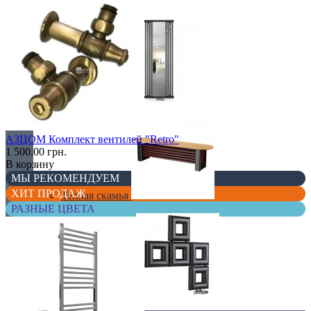
С деревом
С зеркалом
АЗЦОМ Комплект вентилей "Retro"
1 500.00 грн.
В корзину
МЫ РЕКОМЕНДУЕМ
ХИТ ПРОДАЖ
Теплая скамья
РАЗНЫЕ ЦВЕТА
Эксклюзивные