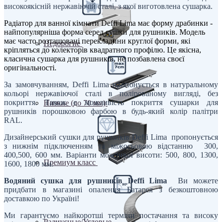
високоякісній нержавіючій сталі, з якої виготовлена ​​сушарка.
Радіатор для ванної кімнати Deffi Lima має форму драбинки -
найпопулярніша форма серед сушки для рушників. Модель
має часто розташовані перекладини круглої форми, які
Недорогие
кріпляться до колекторів квадратного профілю. Це якісна,
класична сушарка для рушників, не позбавлена ​​своєї
оригінальності.
За замовчуванням, Deffi Lima пропонується в натуральному
кольорі нержавіючої сталі в полірованому вигляді, без
покриття. Також є можливість покриття сушарки для
Низкие (до 70 мм)
рушників порошковою фарбою в будь-який колір палітри
RAL.
Дизайнерський сушки для рушників Deffi Lima пропонується
з нижнім підключенням та міжосьовою відстанню 300,
400,500, 600 мм. Варіанти можливої ​​висоти: 500, 800, 1300,
Премиум класс
1600, 1800 мм.
Водяний сушка для рушників Deffi Lima
Ви можете
придбати в магазині опалення Батарея з безкоштовною
доставкою по Україні!
Ми гарантуємо найкоротші терміни постачання та високу
Радиусные/Угловые