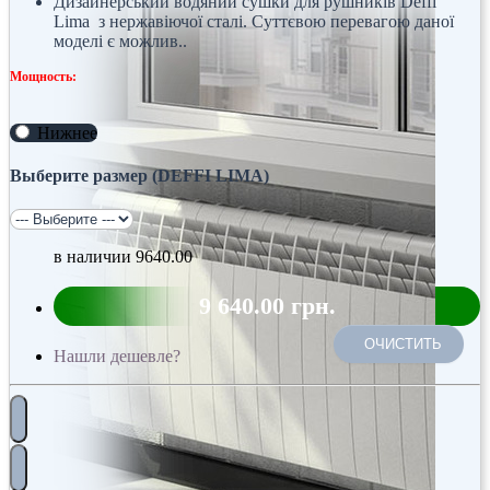
Дизайнерський водяний сушки для рушників Deffi
Lima з нержавіючої сталі. Суттєвою перевагою даної
моделі є можлив..
Мощность:
Нижнее
Выберите размер (DEFFI LIMA)
в наличии
9640.00
9 640.00 грн.
ОЧИСТИТЬ
Нашли дешевле?