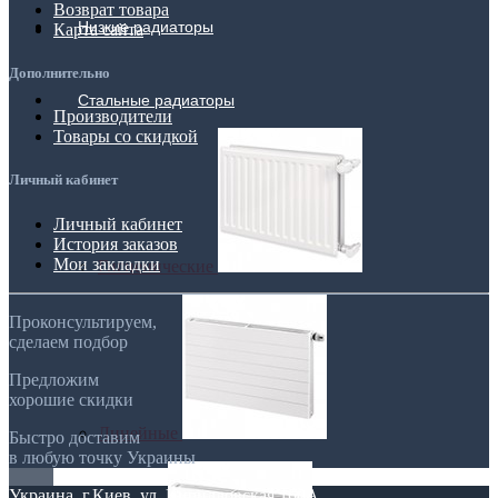
Возврат товара
Низкие радиаторы
Карта сайта
Дополнительно
Стальные радиаторы
Производители
Товары со скидкой
Личный кабинет
Личный кабинет
История заказов
Мои закладки
Гигиенические
Проконсультируем,
сделаем подбор
Предложим
хорошие скидки
Линейные
Быстро доставим
в любую точку Украины
Украина, г.Киев. ул. Кирилловская,160А