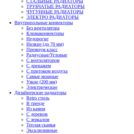
СТАЛЬНЫЕ РАДИАТОРЫ
ТРУБЧАТЫЕ РАДИАТОРЫ
ЧУГУННЫЕ РАДИАТОРЫ
ЭЛЕКТРО РАДИАТОРЫ
Внутрипольные конвекторы
Без вентилятора
Климаконвекторы
Недорогие
Низкие (до 70 мм)
Премиум класс
Радиусные/Угловые
С вентилятором
С дренажем
С притоком воздуха
Самые мощные
Узкие (200 мм)
Электрические
Дизайнерские радиаторы
Retro стиль
В тренде
Из камня
С деревом
С зеркалом
Теплая скамья
Эксклюзивные