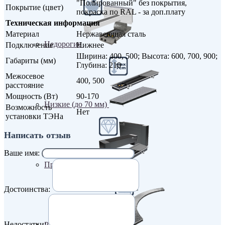
"Полированный" без покрытия,
Покрытие (цвет)
покраска по RAL - за доп.плату
Техническая информация
Материал
Нержавеющая сталь
Недорогие
Подключение
Нижнее
Ширина: 400, 500; Высота: 600, 700, 900;
Габариты (мм)
Глубина: 210
Межосевое
400, 500
расстояние
Мощность (Вт)
90-170
Низкие (до 70 мм)
Возможность
Нет
установки ТЭНа
Написать отзыв
Ваше имя:
Премиум класс
Достоинства:
Недостатки:
Радиусные/Угловые