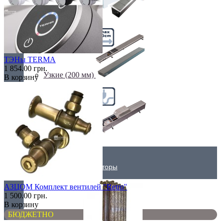
Самые мощные
ТЭНы TERMA
1 854.00 грн.
Узкие (200 мм)
В корзину
Электрические
Дизайнерские радиаторы
АЗЦОМ Комплект вентилей "Retro"
1 500.00 грн.
В корзину
БЮДЖЕТНО