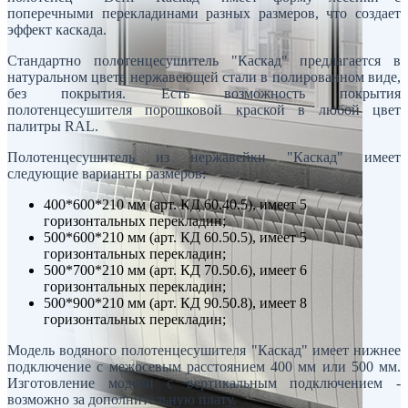
поперечными перекладинами разных размеров, что создает
эффект каскада.
Стандартно полотенцесушитель "Каскад" предлагается в
натуральном цвете нержавеющей стали в полированном виде,
без покрытия. Есть возможность покрытия
полотенцесушителя порошковой краской в любой цвет
палитры RAL.
Полотенцесушитель из нержавейки "Каскад" имеет
следующие варианты размеров:
400*600*210 мм (арт. КД 60.40.5), имеет 5
горизонтальных перекладин;
500*600*210 мм (арт. КД 60.50.5), имеет 5
горизонтальных перекладин;
500*700*210 мм (арт. КД 70.50.6), имеет 6
горизонтальных перекладин;
500*900*210 мм (арт. КД 90.50.8), имеет 8
горизонтальных перекладин;
Модель водяного полотенцесушителя "Каскад" имеет нижнее
подключение с межосевым расстоянием 400 мм или 500 мм.
Изготовление модели с вертикальным подключением -
возможно за дополнительную плату.