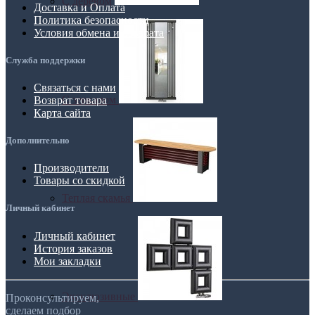
С деревом
Доставка и Оплата
Политика безопасности
Условия обмена и возврата
Служба поддержки
Связаться с нами
С зеркалом
Возврат товара
Карта сайта
Дополнительно
Производители
Товары со скидкой
Теплая скамья
Личный кабинет
Личный кабинет
История заказов
Мои закладки
Эксклюзивные
Проконсультируем,
сделаем подбор