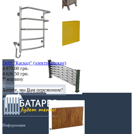
Retro стиль
В тренде
Deffi "Каскад" (электрические)
4 870.00 грн.
4 626.50 грн.
В корзину
Хотите, мы Вам перезвоним?
Из камня
Информация