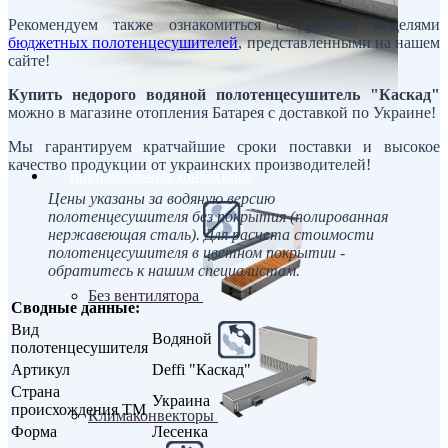
Рекомендуем также ознакомиться с другими моделями
бюджетных полотенцесушителей
, представленными на нашем
сайте!
Купить недорого водяной полотенцесушитель "Каскад"
можно в магазине отопления Батарея с доставкой по Украине!
Мы гарантируем кратчайшие сроки поставки и высокое
качество продукции от украинских производителей!
Внутрипольные конвекторы
Цены указаны за водяную версию
полотенцесушителя без покрытия (полированная
нержавеющая сталь). Для расчета стоимости
полотенцесушителя в цветном покрытии -
обратитесь к нашим специалистам.
Без вентилятора
Сводные данные:
Вид
Водяной
полотенцесушителя
Артикул
Deffi "Каскад"
Страна
Украина
происхождения ТМ
Климаконвекторы
Форма
Лесенка