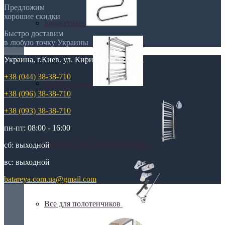
Предложим
хорошие скидки
Бюджетные
Быстро доставим
в любую точку Украины
Украина, г.Киев. ул. Кирилловская,160А
+38 (044) 38-38-710
В виде полки
+38 (096) 38-38-710
+38 (093) 38-38-710
пн-пт: 08:00 - 16:00
ВОДЯНЫЕ ПОЛОТЕНЧИКИ
сб: выходной
вс: выходной
batareya.com.ua@gmail.com
Все для полотенчиков