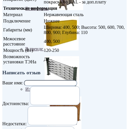
покраска по RAL - за доп.плату
Техническая информация
Retro стиль
Материал
Нержавеющая сталь
Подключение
Нижнее
Ширина: 400, 500; Высота: 500, 600, 700,
Габариты (мм)
800, 900; Глубина: 110
Межосевое
400, 500
расстояние
В тренде
Мощность (Вт)
120-250
Возможность
Да
установки ТЭНа
Написать отзыв
Ваше имя:
Из камня
Достоинства:
Недостатки: