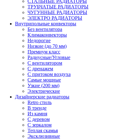
СТАЛЬНЫЕ РАДИАТОРЫ
ТРУБЧАТЫЕ РАДИАТОРЫ
ЧУГУННЫЕ РАДИАТОРЫ
ЭЛЕКТРО РАДИАТОРЫ
Внутрипольные конвекторы
Без вентилятора
Климаконвекторы
Недорогие
Низкие (до 70 мм)
Премиум класс
Радиусные/Угловые
С вентилятором
С дренажем
С притоком воздуха
Самые мощные
Узкие (200 мм)
Электрические
Дизайнерские радиаторы
Retro стиль
В тренде
Из камня
С деревом
С зеркалом
Теплая скамья
Эксклюзивные