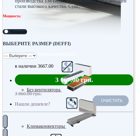
производства ТМ Deffi - изготовлен из нержавеющей
стали высокого качества. Суш..
Мощность:
Нижнее
ВЫБЕРИТЕ РАЗМЕР (DEFFI)
Внутрипольные конвекторы
в наличии
3667.00
3 667.00 грн.
Без вентилятора
3 860.00 грн.
ОЧИСТИТЬ
Нашли дешевле?
Климаконвекторы