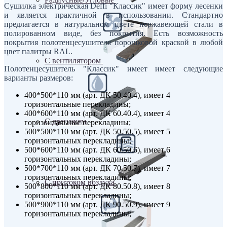
Сушилка электрическая Deffi "Классик" имеет форму лесенки
и является практичной в использовании. Стандартно
предлагается в натуральном цвете нержавеющей стали в
полированном виде, без покрытия. Есть возможность
покрытия полотенцесушителя порошковой краской в любой
цвет палитры RAL.
С вентилятором
Полотенцесушитель "Классик" имеет имеет следующие
варианты размеров:
400*500*110 мм (арт. ДК 50.40.4), имеет 4
горизонтальные перекладины;
400*600*110 мм (арт. ДК 60.40.4), имеет 4
С дренажем
горизонтальные перекладины;
500*500*110 мм (арт. ДК 50.50.5), имеет 5
горизонтальных перекладины;
500*600*110 мм (арт. ДК 60.50.6), имеет 6
горизонтальных перекладины;
500*700*110 мм (арт. ДК 70.50.7), имеет 7
горизонтальных перекладины;
С притоком воздуха
500*800*110 мм (арт. ДК 80.50.8), имеет 8
горизонтальных перекладины;
500*900*110 мм (арт. ДК 90.50.9), имеет 9
горизонтальных перекладины;