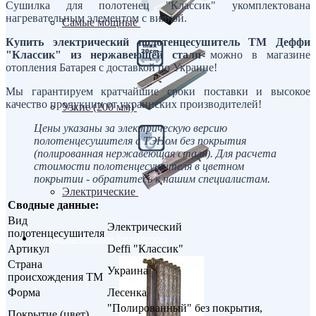
Сушилка для полотенец "Классик" укомплектована
нагревательным элементом с вилкой.
Самые мощные
Купить электрический полотенцесушитель ТМ Деффи
"Классик" из нержавеющей стали
можно в магазине
отопления Батарея с доставкой по Украине!
Мы гарантируем кратчайшие сроки поставки и высокое
качество продукции от украинских производителей!
Узкие (200 мм)
Цены указаны за электрическую версию
полотенцесушителя с ТЭНом без покрытия
(полированная нержавеющая сталь). Для расчета
стоимости полотенцесушителя в цветном
покрытии - обратитесь к нашим специалистам.
Электрические
Сводные данные:
Вид
Электрический
полотенцесушителя
Дизайнерские радиаторы
Артикул
Deffi "Классик"
Страна
Украина
происхождения ТМ
Форма
Лесенка
"Полированный" без покрытия,
Покрытие (цвет)