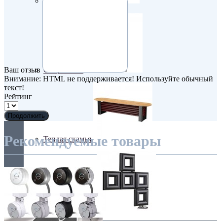
С деревом
Ваш отзыв
С зеркалом
Внимание:
HTML не поддерживается! Используйте обычный
текст!
Рейтинг
Продолжить
Рекомендуемые товары
Теплая скамья
Эксклюзивные