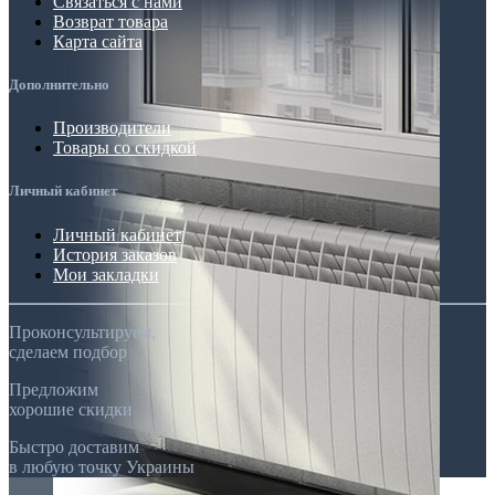
Связаться с нами
Возврат товара
Карта сайта
Дополнительно
Производители
Товары со скидкой
Личный кабинет
Личный кабинет
История заказов
Мои закладки
Проконсультируем,
сделаем подбор
Предложим
хорошие скидки
Быстро доставим
в любую точку Украины