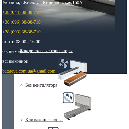
Украина, г.Киев. ул. Кирилловская,160А
+38 (044) 38-38-710
+38 (096) 38-38-710
+38 (093) 38-38-710
пн-пт: 08:00 - 16:00
Внутрипольные конвекторы
сб: выходной
вс: выходной
batareya.com.ua@gmail.com
Без вентилятора
Климаконвекторы