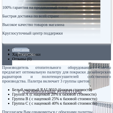
100% гарантия на продаваемый товар
Быстрая доставка по всей стране
Высокое качество товаров магазина
Круглосуточный центр поддержки
Описание
Радиаторы
Характеристики
Отзывы (0)
Производитель отопительного оборудования Сaleido
предлагает оптимальную палитру для покраски дизайнерских
радиаторов и полотенцесушителей собственного
производства. Палитра включает 3 группы цветов:
Белый матовый RAL9010 (базовая стоимость)
АЛЮМИНИЕВЫЕ РАДИАТОРЫ
Группа А (с наценкой 20% к базовой стоимости)
Группа В ( с наценкой 25% к базовой стоимости)
Группа С ( с наценкой 40% к базовой стоимости)
Предлагаем Вам ознакомиться с образцами палитры.