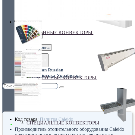
Украина, г.Киев. ул. Кирилловская,160А
грн.
Валюта
НАСТЕННЫЕ КОНВЕКТОРЫ
€ Euro
грн. Гривна
Язык
Russian
Українська
ПЛИНТУСНЫЕ КОНВЕКТОРЫ
Код товара:
Палитра Caleido
СПЕЦИАЛЬНЫЕ КОНВЕКТОРЫ
Производитель отопительного оборудования Сaleido
предлагает оптимальную палитру для покраски