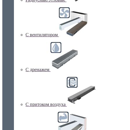
С вентилятором
С дренажем
С притоком воздуха