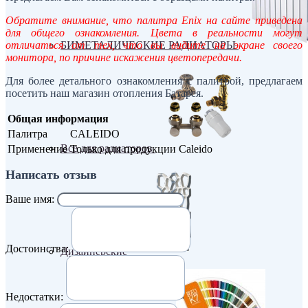
Обратите внимание, что палитра Enix на сайте приведена
для общего ознакомления. Цвета в реальности могут
отличаться от тех, что вы видите на экране своего
БИМЕТАЛИЧЕСКИЕ РАДИАТОРЫ
монитора, по причине искажения цветопередачи.
Для более детального ознакомления с палитрой, предлагаем
посетить наш магазин отопления Батарея.
Общая информация
Палитра
CALEIDO
Все для радиаторов
Применение
Только для продукции Caleido
Написать отзыв
Ваше имя:
Достоинства:
Дизайнерские
Недостатки: