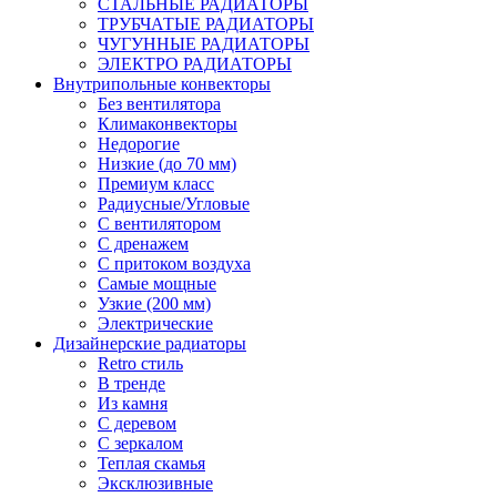
СТАЛЬНЫЕ РАДИАТОРЫ
ТРУБЧАТЫЕ РАДИАТОРЫ
ЧУГУННЫЕ РАДИАТОРЫ
ЭЛЕКТРО РАДИАТОРЫ
Внутрипольные конвекторы
Без вентилятора
Климаконвекторы
Недорогие
Низкие (до 70 мм)
Премиум класс
Радиусные/Угловые
С вентилятором
С дренажем
С притоком воздуха
Самые мощные
Узкие (200 мм)
Электрические
Дизайнерские радиаторы
Retro стиль
В тренде
Из камня
С деревом
С зеркалом
Теплая скамья
Эксклюзивные