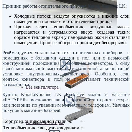
Принцип работы отопительного прибора Koradj Koraline LK:
Холодные потоки воздуха опускаются в нижние слои
помещения и попадают в отопительный прибор
Проходя через теплообменник, воздушные массы
нагреваются и устремляются вверх, создавая таким
образом тепловой экран у панорамных окон и отапливая
помещение. Процесс обогрева происходит беспрерывн.
Внутрипольные конвекторы
Рекомендуется установка таких отопительных приборов в
помещениях с большими окнами в пол или с невысокой
конструкцией подоконника. Напольные конвекторы, в силу
своей минимальной высоти, будут отличной альтернативой
установке внутрипольных конветкоров. Особенно, если
монтаж конветкора в пол не представляет технической
возможности.
Без вентилятора
Купить KoradoKoraline LK Exclusive можно в магазине
«БАТАРЕЯ» воспользовавшись корзиной интернет ресурса
или позвонив по указанным контактным телефонам. Удачных
покупок в магазине Батарея!
Корпус из оцинкованной стали
+
Климаконвекторы
Теплообменник с воздухоотводчиком
+