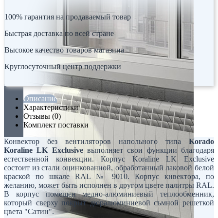
100% гарантия на продаваемый товар
Быстрая доставка по всей стране
Высокое качество товаров магазина
Круглосуточный центр поддержки
Описание
Характеристики
Отзывы (0)
Комплект поставки
Конвектор без вентиляторов напольного типа
Korado
Koraline LK Exclusive
выполняет свои функции благодаря
естественной конвекции. Корпус Koraline LK Exclusive
состоит из стали оцинкованной, обработанный лаковой белой
краской по шкале RAL № 9010. Корпус кнвектора, по
желанию, может быть исполнен в другом цвете палитры RAL.
В корпус помещен медно-алюминиевый теплообменник,
который сверху покрыт дюралюминиевой съмной решеткой
цвета "Сатин".