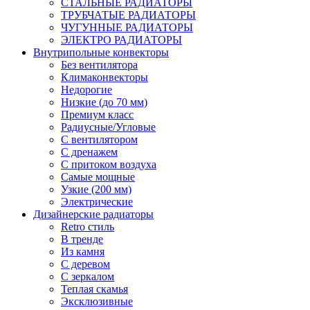
СТАЛЬНЫЕ РАДИАТОРЫ
ТРУБЧАТЫЕ РАДИАТОРЫ
ЧУГУННЫЕ РАДИАТОРЫ
ЭЛЕКТРО РАДИАТОРЫ
Внутрипольные конвекторы
Без вентилятора
Климаконвекторы
Недорогие
Низкие (до 70 мм)
Премиум класс
Радиусные/Угловые
С вентилятором
С дренажем
С притоком воздуха
Самые мощные
Узкие (200 мм)
Электрические
Дизайнерские радиаторы
Retro стиль
В тренде
Из камня
С деревом
С зеркалом
Теплая скамья
Эксклюзивные