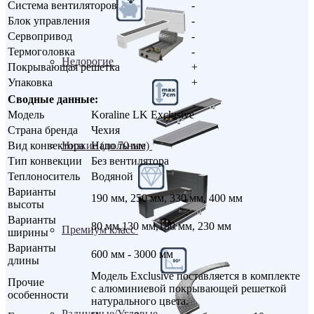
Система вентиляторов
-
Блок управления
-
Сервопривод
-
Термоголовка
-
Недорогие
Покрывающая решетка
+
Упаковка
+
Сводные данные:
Модель
Koraline LK Exclusive
Страна бренда
Чехия
Низкие (до 70 мм)
Вид конвектора
Напольные
Тип конвекции
Без вентилятора
Теплоноситель
Водяной
Варианты
190 мм, 250 мм, 330 мм, 400 мм
высоты
Варианты
80 мм,130 мм,180 мм, 230 мм
Премиум класс
ширины
Варианты
600 мм - 3000 мм
длины
Модель Exclusive поставляется в комплекте
Прочие
с алюминиевой покрывающей решеткой
особенности
натурального цвета.
Радиусные/Угловые