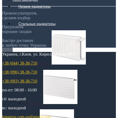
Низкие радиаторы
Проконсультируем,
сделаем подбор
Стальные радиаторы
Предложим
хорошие скидки
Быстро доставим
в любую точку Украины
Украина, г.Киев. ул. Кирилловская,160А
Гигиенические
+38 (044) 38-38-710
+38 (096) 38-38-710
+38 (093) 38-38-710
пн-пт: 08:00 - 16:00
сб: выходной
Линейные
вс: выходной
batareya.com.ua@gmail.com