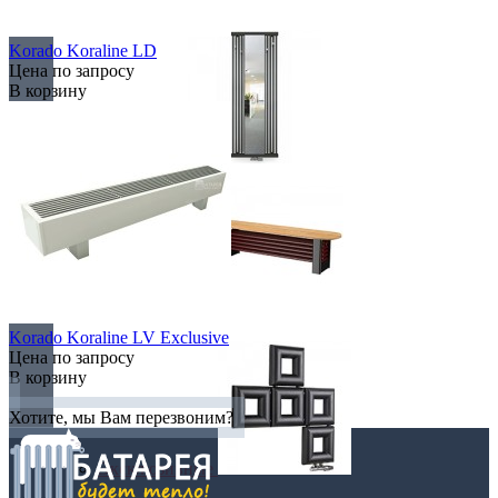
С деревом
Korado Koraline LD
Цена по запросу
В корзину
С зеркалом
Теплая скамья
Korado Koraline LV Exclusive
Цена по запросу
В корзину
Хотите, мы Вам перезвоним?
Эксклюзивные