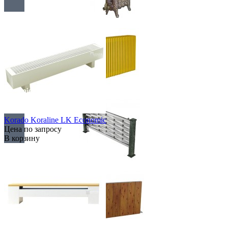
Retro стиль
В тренде
Korado Koraline LK Economic
Цена по запросу
В корзину
Из камня