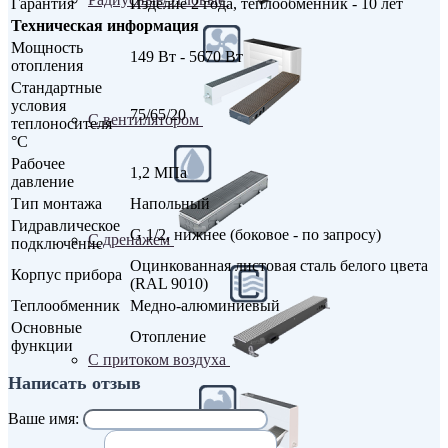
Гарантия
Изделие 2 года, теплообменник - 10 лет
Техническая информация
Мощность
149 Вт - 5670 Вт
отопления
Стандартные
условия
75/65/20
С вентилятором
теплоносителя
°С
Рабочее
1,2 МПа
давление
Тип монтажа
Напольный
Гидравлическое
G 1/2, нижнее (боковое - по запросу)
С дренажем
подключение
Оцинкованная листовая сталь белого цвета
Корпус прибора
(RAL 9010)
Теплообменник
Медно-алюминиевый
Основные
Отопление
функции
С притоком воздуха
Написать отзыв
Ваше имя: