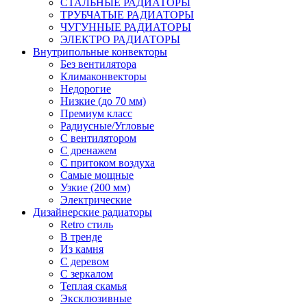
СТАЛЬНЫЕ РАДИАТОРЫ
ТРУБЧАТЫЕ РАДИАТОРЫ
ЧУГУННЫЕ РАДИАТОРЫ
ЭЛЕКТРО РАДИАТОРЫ
Внутрипольные конвекторы
Без вентилятора
Климаконвекторы
Недорогие
Низкие (до 70 мм)
Премиум класс
Радиусные/Угловые
С вентилятором
С дренажем
С притоком воздуха
Самые мощные
Узкие (200 мм)
Электрические
Дизайнерские радиаторы
Retro стиль
В тренде
Из камня
С деревом
С зеркалом
Теплая скамья
Эксклюзивные