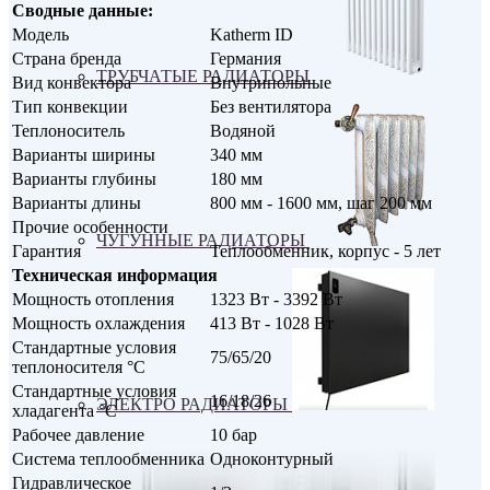
Сводные данные:
Модель
Katherm ID
Страна бренда
Германия
ТРУБЧАТЫЕ РАДИАТОРЫ
Вид конвектора
Внутрипольные
Тип конвекции
Без вентилятора
Теплоноситель
Водяной
Варианты ширины
340 мм
Варианты глубины
180 мм
Варианты длины
800 мм - 1600 мм, шаг 200 мм
Прочие особенности
ЧУГУННЫЕ РАДИАТОРЫ
Гарантия
Теплообменник, корпус - 5 лет
Техническая информация
Мощность отопления
1323 Вт - 3392 Вт
Мощность охлаждения
413 Вт - 1028 Вт
Стандартные условия
75/65/20
теплоносителя °С
Стандартные условия
16/18/26
ЭЛЕКТРО РАДИАТОРЫ
хладагента °С
Рабочее давление
10 бар
Система теплообменника
Одноконтурный
Гидравлическое