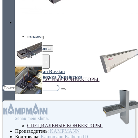
Украина, г.Киев. ул. Кирилловская,160А
грн.
Валюта
НАСТЕННЫЕ КОНВЕКТОРЫ
€ Euro
грн. Гривна
Язык
Russian
Українська
ПЛИНТУСНЫЕ КОНВЕКТОРЫ
СПЕЦИАЛЬНЫЕ КОНВЕКТОРЫ
Производитель:
KAMPMANN
Код товара:
Kampmann Katherm ID