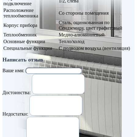
1/2, слева
подключение
Расположение
Со стороны помещения
теплообменника
Сталь, оцинкованная по
Корпус прибора
Сендземиру, цвет графитовый
Теплообменник
Медно-алюминиевый
Основные функции
Тепло/холод
Специальные функции
С подводом воздуха (вентиляция)
Написать отзыв
Ваше имя:
Достоинства:
Недостатки: