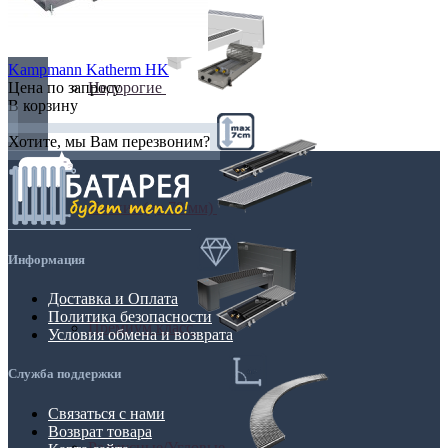
Kampmann Katherm HK
Недорогие
Цена по запросу
В корзину
Хотите, мы Вам перезвоним?
Низкие (до 70 мм)
Информация
Доставка и Оплата
Политика безопасности
Премиум класс
Условия обмена и возврата
Служба поддержки
Связаться с нами
Возврат товара
Радиусные/Угловые