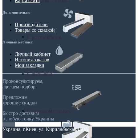
Карта сайта
Дополнительно
Производители
Товары со скидкой
С вентилятором
Личный кабинет
Личный кабинет
История заказов
Мои закладки
С дренажем
Проконсультируем,
сделаем подбор
Предложим
хорошие скидки
С притоком воздуха
Быстро доставим
в любую точку Украины
Украина, г.Киев. ул. Кирилловская,160А