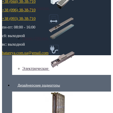
+38 (044) 38-38-710
Самые мощные
+38 (096) 38-38-710
+38 (093) 38-38-710
пн-пт: 08:00 - 16:00
сб: выходной
Узкие (200 мм)
вс: выходной
batareya.com.ua@gmail.com
Электрические
Дизайнерские радиаторы