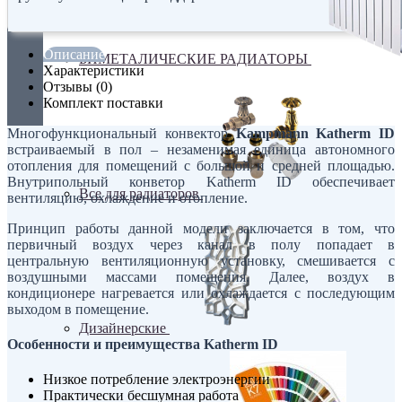
Описание
БИМЕТАЛИЧЕСКИЕ РАДИАТОРЫ
Характеристики
Отзывы (0)
Комплект поставки
Многофункциональный конвектор
Kampmann Katherm ID
встраиваемый в пол – незаменимая единица автономного
отопления для помещений с большой и средней площадью.
Внутрипольный конветор Katherm ID обеспечивает
Все для радиаторов
вентиляцию, охлаждение и отопление.
Принцип работы данной модели заключается в том, что
первичный воздух через канал в полу попадает в
центральную вентиляционную установку, смешивается с
воздушными массами помещения. Далее, воздух в
кондиционере нагревается или охлаждается с последующим
выходом в помещение.
Дизайнерские
Особенности и преимущества Katherm ID
Низкое потребление электроэнергии
Практически бесшумная работа