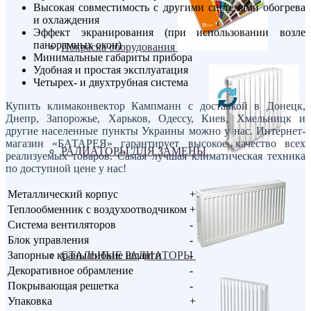
Высокая совместимость с другими системами обогрева
и охлаждения
Эффект экранирования (при использовании возле
панорамных окон)
Покраска оборудования
Минимальные габариты прибора
Удобная и простая эксплуатация
Четырех- и двухтрубная система
Купить климаконвектор Кампманн с доставкой в Донецк,
Днепр, Запорожье, Харьков, Одессу, Киев, Хмельницк и
другие населенные пункты Украины можно у нас. Интернет-
магазин «БАТАРЕЯ» гарантирует высокое качество всех
РАДИАТОРЫ ДЛЯ ЗАМЕНЫ
реализуемых товаров. Самая лучшая климатическая техника
по доступной цене у нас!
Металлический корпус
+
Теплообменник с воздухоотводчиком
+
Система вентиляторов
-
Блок управления
-
СТАЛЬНЫЕ РАДИАТОРЫ
Запорные краны/гибкие шланги
-
Декоративное обрамление
-
Покрывающая решетка
-
Упаковка
+