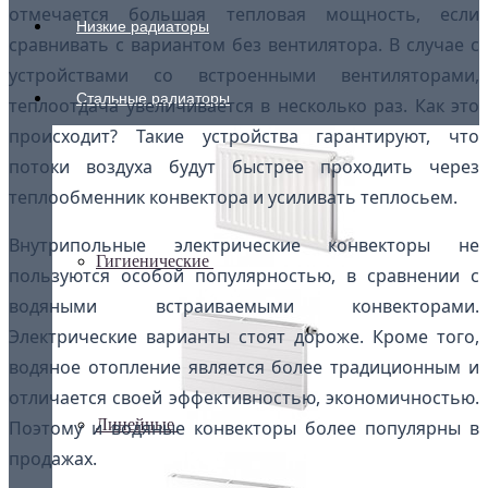
отмечается большая тепловая мощность, если
Низкие радиаторы
сравнивать с вариантом без вентилятора. В случае с
устройствами со встроенными вентиляторами,
Стальные радиаторы
теплоотдача увеличивается в несколько раз. Как это
происходит? Такие устройства гарантируют, что
потоки воздуха будут быстрее проходить через
теплообменник конвектора и усиливать теплосьем.
Внутрипольные электрические конвекторы не
Гигиенические
пользуются особой популярностью, в сравнении с
водяными встраиваемыми конвекторами.
Электрические варианты стоят дороже. Кроме того,
водяное отопление является более традиционным и
отличается своей эффективностью, экономичностью.
Линейные
Поэтому и водяные конвекторы более популярны в
продажах.