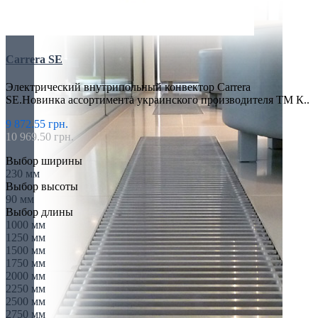
Carrera SE
Электрический внутрипольный конвектор Carrera
SE.Новинка ассортимента украинского производителя ТМ К..
9 872.55 грн.
10 969.50 грн.
Выбор ширины
230 мм
Выбор высоты
90 мм
Выбор длины
1000 мм
1250 мм
1500 мм
1750 мм
2000 мм
2250 мм
2500 мм
2750 мм