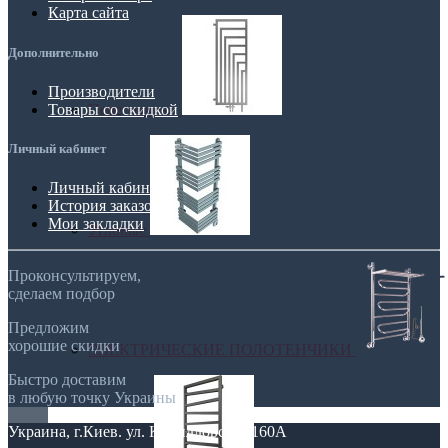
Карта сайта
Дополнительно
Производители
Перегородки
Товары со скидкой
Личный кабинет
Личный кабинет
История заказов
Мои закладки
Угловые
Проконсультируем,
сделаем подбор
Предложим
хорошие скидки
ЭЛЕКТРИЧЕСКИЕ ПОЛОТЕНЧИКИ
Быстро доставим
в любую точку Украины
Украина, г.Киев. ул. Кирилловская,160А