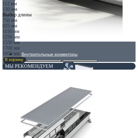
112 мм
150 мм
Выбор длины
750 мм
825 мм
1150 мм
1250 мм
1550 мм
1700 мм
1950 мм
Внутрипольные конвекторы
В корзину
МЫ РЕКОМЕНДУЕМ
Без вентилятора
Климаконвекторы