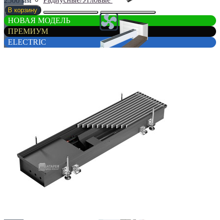
2500 мм
В корзину
НОВАЯ МОДЕЛЬ
ПРЕМИУМ
ELECTRIC
С вентилятором
С дренажем
С притоком воздуха