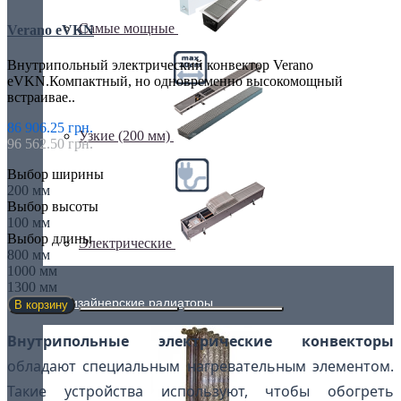
Самые мощные
Verano eVKN
Внутрипольный электрический конвектор Verano
eVKN.Компактный, но одновременно высокомощный
встраивае..
86 906.25 грн.
Узкие (200 мм)
96 562.50 грн.
Выбор ширины
200 мм
Выбор высоты
100 мм
Выбор длины
Электрические
800 мм
1000 мм
1300 мм
Дизайнерские радиаторы
В корзину
Внутрипольные электрические конвекторы
обладают специальным нагревательным элементом.
Такие устройства используют, чтобы обогреть