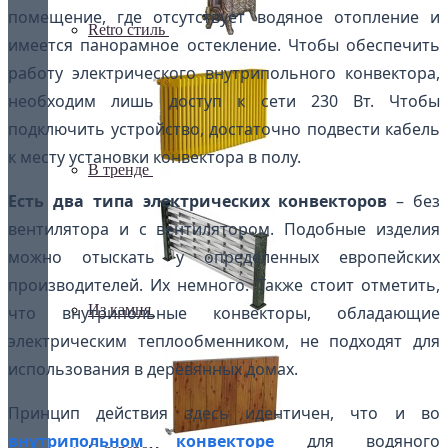
помещение, где отсутствует водяное отопление и
Retro стиль
имеется панорамное остекление. Чтобы обеспечить
работу электрического внутрипольного конвектора,
необходим лишь доступ к сети 230 Вт. Чтобы
подключить устройство, достаточно подвести кабель
к месту установки конвектора в полу.
В тренде
Есть два типа электрических конвекторов
– без
вентилятора и с вентилятором. Подобные изделия
можно отыскать у определенных европейских
производителей. Их немного. Также стоит отметить,
Из камня
что внутрипольные конвекторы, обладающие
электрическим теплообменником, не подходят для
использования в деревянных домах.
Принцип действия здесь идентичен, что и во
внутрипольном конвекторе
для водяного