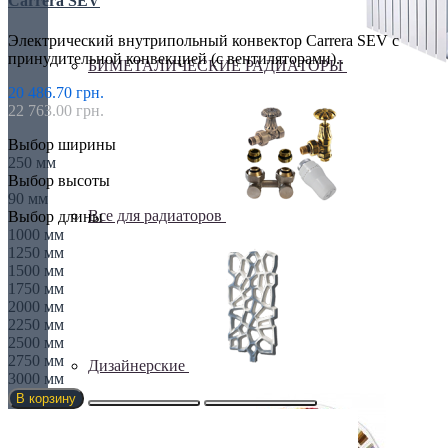
Carrera SEV
Электрический внутрипольный конвектор Carrera SEV с
принудительной конвекцией (с вентиляторами)..
БИМЕТАЛИЧЕСКИЕ РАДИАТОРЫ
20 486.70 грн.
22 763.00 грн.
Выбор ширины
250 мм
Выбор высоты
90 мм
Все для радиаторов
Выбор длины
1000 мм
1250 мм
1500 мм
1750 мм
2000 мм
2250 мм
2500 мм
2750 мм
Дизайнерские
3000 мм
В корзину