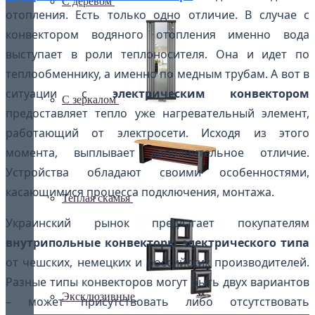
С деревом
отопления. Есть только одно отличие. В случае с
конвектором водяного отопления именно вода
выступает в роли теплоносителя. Она и идет по
теплообменнику, а именно по медным трубам. А вот в
ситуации с
электрическим конвектором
С зеркалом
предоставляет тепло уже нагревательный элемент,
работающий от электросети. Исходя из этого
момента, выплывает дополнительное отличие.
Устройства обладают своими особенностями,
касающимися процесса подключения, монтажа.
Теплая скамья
Украинский рынок предлагает покупателям
внутрипольные конвекторы электрического типа
от чешских, немецких и российских производителей.
Разные типы конвекторов могут быть двух вариантов
Эксклюзивные
– может присутствовать либо отсутствовать