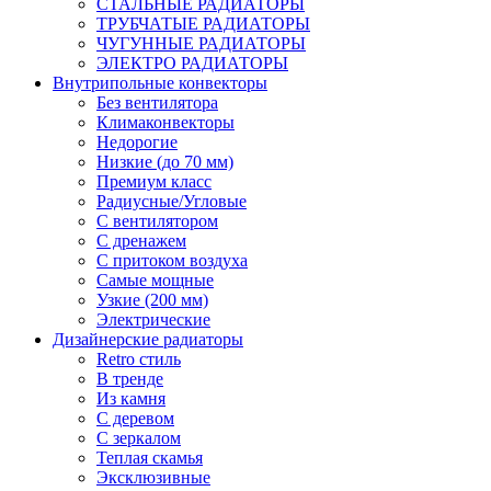
СТАЛЬНЫЕ РАДИАТОРЫ
ТРУБЧАТЫЕ РАДИАТОРЫ
ЧУГУННЫЕ РАДИАТОРЫ
ЭЛЕКТРО РАДИАТОРЫ
Внутрипольные конвекторы
Без вентилятора
Климаконвекторы
Недорогие
Низкие (до 70 мм)
Премиум класс
Радиусные/Угловые
С вентилятором
С дренажем
С притоком воздуха
Самые мощные
Узкие (200 мм)
Электрические
Дизайнерские радиаторы
Retro стиль
В тренде
Из камня
С деревом
С зеркалом
Теплая скамья
Эксклюзивные