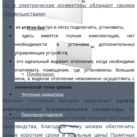
Но и электрические конвекторы обладают своими
преимуществами:
их можно быстро и легко подключить, установить;
Плоские
здесь имеется полная комплектация, нет
необходимости в установке дополнительных
управляющих устройств;
это идеальный вариант отопления, когда необходимо
отапливать помещения, где установлены большие
Профильные
окна, а водяное отопление невозможно осуществить с
технической точки зрения.
Чугунные радиаторы
Магазин отопления Батарея предлагает
купить
электрические внутрипольные конвекторы
от
Полотенцесушители
производителя! Мы осуществляем прямые поставки с
производства, благодаря чему можем обеспечить
самые короткие сроки и лояльные цены! Приятных