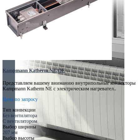
Kampmann Katherm NE/QE
Представляем вашему вниманию внутрипольные конвекторы
Kampmann Katherm NE с электрическим нагревател..
Цена по запросу
Тип конвекции
Без вентилятора
С вентилятором
Выбор ширины
207 мм
Выбор высоты