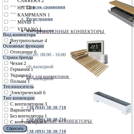
CARRERA
2
Список сравнения
HITTE
1
KAMPMANN
1
Регистрация
MINIB
1
VERANO
1
Авторизация
ВНУТРИСТЕННЫЕ КОНВЕКТОРЫ
Вид конвектора
Внутрипольные
4
пн-пт: 08:00 - 16:00
Основные функции
Отопление
6
пн-пт: 08:00 - 16:00
Страна бренда
Чехия
2
сб: выходной
Германия
1
Украина
2
Все для конвекторов
вс: выходной
Польша
1
Теплоноситель
Электрический
6
+38 (044) 38-38-710
Тип конвекции
С вентилятором
3
+38 (044) 38-38-710
Варианты
1
Без вентилятора
1
+38 (096) 38-38-710
НАПОЛЬНЫЕ КОНВЕКТОРЫ
С вентиляторов
1
Сбросить
+38 (093) 38-38-710