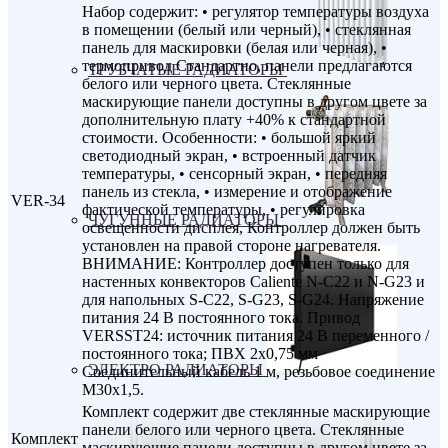
Набор содержит: • регулятор температуры воздуха
в помещении (белый или черный), • стеклянная
панель для маскировки (белая или черная), •
термопривод Стандартно, панели предлагаются
ТРУБЧАТЫЕ РАДИАТОРЫ
белого или черного цвета. Стеклянные
маскирующие панели доступны в другом цвете за
дополнительную плату +40% к стандартной
стоимости. Особенности: • большой яркий
светодиодный экран, • встроенный датчик
температуры, • сенсорный экран, • передняя
панель из стекла, • измерение и отображение
VER-34
фактической температуры, • регулировка
ЧУГУННЫЕ РАДИАТОРЫ
освещенности дисплея, Контроллер должен быть
установлен на правой стороне нагревателя.
ВНИМАНИЕ: Контроллер доступен только для
настенных конвекторов Caliente N-C22 и N-G23 и
для напольных S-C22, S-G23, S-G24. Напряжение
питания 24 В постоянного тока. Привод
VERSST24: источник питания 24 В переменного /
постоянного тока; ПВХ 2x0,75 мм
ЭЛЕКТРО РАДИАТОРЫ
Соединительный кабель 1 м, резьбовое соединение
M30x1,5.
Комплект содержит две стеклянные маскирующие
панели белого или черного цвета. Стеклянные
Комплект
маскирующие панели доступны в другом цвете за