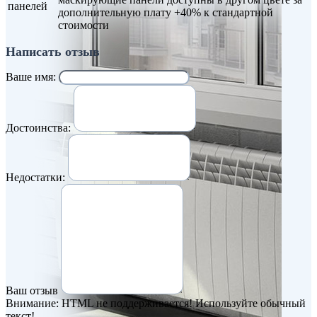
панелей
дополнительную плату +40% к стандартной
стоимости
Написать отзыв
Ваше имя:
Достоинства:
Недостатки:
Ваш отзыв
Внимание:
HTML не поддерживается! Используйте обычный
текст!