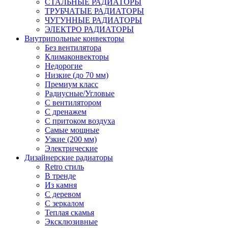
СТАЛЬНЫЕ РАДИАТОРЫ
ТРУБЧАТЫЕ РАДИАТОРЫ
ЧУГУННЫЕ РАДИАТОРЫ
ЭЛЕКТРО РАДИАТОРЫ
Внутрипольные конвекторы
Без вентилятора
Климаконвекторы
Недорогие
Низкие (до 70 мм)
Премиум класс
Радиусные/Угловые
С вентилятором
С дренажем
С притоком воздуха
Самые мощные
Узкие (200 мм)
Электрические
Дизайнерские радиаторы
Retro стиль
В тренде
Из камня
С деревом
С зеркалом
Теплая скамья
Эксклюзивные