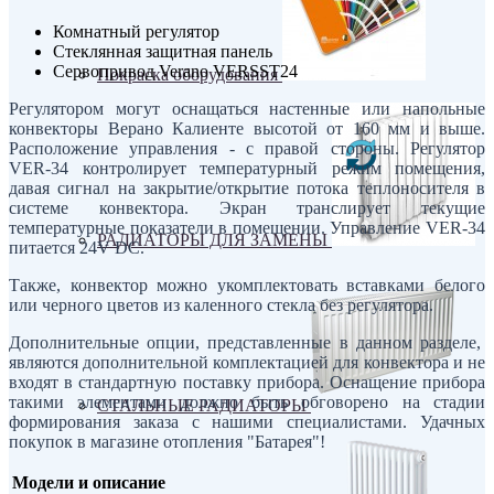
Комнатный регулятор
Стеклянная защитная панель
Сервопривод Verano VERSST24
Покраска оборудования
Регулятором могут оснащаться настенные или напольные
конвекторы Верано Калиенте высотой от 160 мм и выше.
Расположение управления - с правой стороны. Регулятор
VER-34 контролирует температурный режим помещения,
давая сигнал на закрытие/открытие потока теплоносителя в
системе конвектора. Экран транслирует текущие
температурные показатели в помещении. Управление VER-34
РАДИАТОРЫ ДЛЯ ЗАМЕНЫ
питается 24V DC.
Также, конвектор можно укомплектовать вставками белого
или черного цветов из каленного стекла без регулятора.
Дополнительные опции, представленные в данном разделе,
являются дополнительной комплектацией для конвектора и не
входят в стандартную поставку прибора. Оснащение прибора
такими элементами должно быть обговорено на стадии
СТАЛЬНЫЕ РАДИАТОРЫ
формирования заказа с нашими специалистами. Удачных
покупок в магазине отопления "Батарея"!
Модели и описание