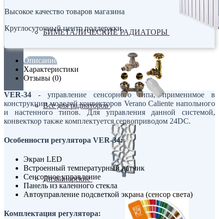
Высокое качество товаров магазина
Круглосуточный центр поддержки
БИМЕТАЛИЧЕСКИЕ РАДИАТОРЫ
Описание
Характеристики
Отзывы (0)
VER-34
- управление сенсорного типа, применимое в
конструкции моделей конвекторов Verano Caliente напольного
Все для радиаторов
и настенного типов. Для управления данной системой,
конвекткор также комплектуется сервоприводом 24DC.
Особенности регулятора VER-34:
Экран LED
Встроенный температурный датчик
Сенсорное управление
Дизайнерские
Панель из каленного стекла
Автоуправление подсветкой экрана (сенсор света)
Комплектация регулятора: