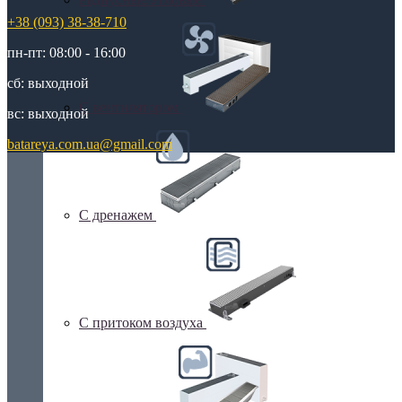
+38 (093) 38-38-710
пн-пт: 08:00 - 16:00
сб: выходной
С вентилятором
вс: выходной
batareya.com.ua@gmail.com
С дренажем
С притоком воздуха