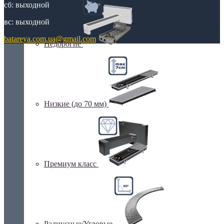
сб: выходной
вс: выходной
batareya.com.ua@gmail.com
Недорогие
Низкие (до 70 мм)
Премиум класс
Радиусные/Угловые