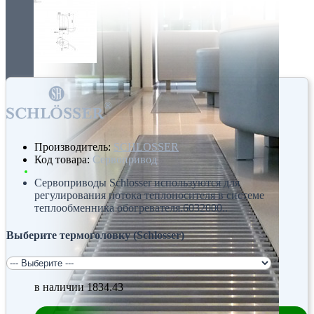
Производитель:
SCHLOSSER
Код товара:
Сервопривод
Сервоприводы Schlosser используются для
регулирования потока теплоносителя в системе
теплообменника обогревателя.6032000..
Выберите термоголовку (Schlosser)
в наличии
1834.43