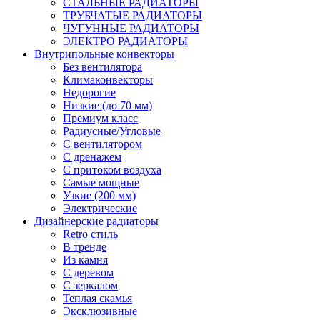
СТАЛЬНЫЕ РАДИАТОРЫ
ТРУБЧАТЫЕ РАДИАТОРЫ
ЧУГУННЫЕ РАДИАТОРЫ
ЭЛЕКТРО РАДИАТОРЫ
Внутрипольные конвекторы
Без вентилятора
Климаконвекторы
Недорогие
Низкие (до 70 мм)
Премиум класс
Радиусные/Угловые
С вентилятором
С дренажем
С притоком воздуха
Самые мощные
Узкие (200 мм)
Электрические
Дизайнерские радиаторы
Retro стиль
В тренде
Из камня
С деревом
С зеркалом
Теплая скамья
Эксклюзивные