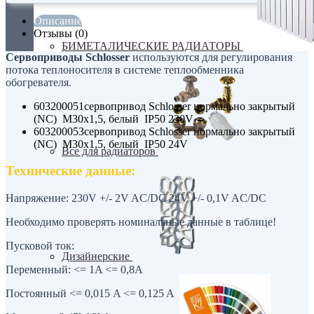
Описание
Отзывы (0)
БИМЕТАЛИЧЕСКИЕ РАДИАТОРЫ
Сервоприводы Schlosser
используются для регулирования
потока теплоносителя в системе теплообменника
обогревателя.
603200051сервопривод Schlosser нормально закрытый
(NC) М30х1,5, белый IP50 230V
603200053сервопривод Schlosser нормально закрытый
(NC) М30х1,5, белый IP50 24V
Все для радиаторов
Технические данные:
Напряжение: 230V +/- 2V AC/DC 24V +/- 0,1V AC/DC
Необходимо проверять номинальные данные в таблице!
Пусковой ток:
Дизайнерские
Переменный: <= 1A <= 0,8A
Постоянный <= 0,015 A <= 0,125 A