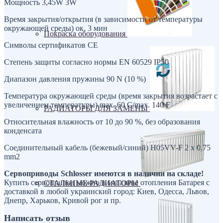
Мощность 3,45W 3W
Время закрытия/открытия (в зависимости от температуры
окружающей среды) oк. 3 мин
Покраска оборудования
Символы сертификатов CE
Степень защиты согласно нормы EN 60529 IP50
Диапазон давления пружины 90 N (10 %)
Температура окружающей среды (время закрытия возрастает с
увеличением температуры) max. 60 C/max. 140 F
РАДИАТОРЫ ДЛЯ ЗАМЕНЫ
Относительная влажность oт 10 дo 90 %, без образования
конденсата
Соединительный кабель (бежевый/синий) H05VV-F 2 x 0,75
mm2
Сервоприводы Schlosser имеются в наличии на складе!
Купить сервопривод можно в магазине отопления Батарея с
СТАЛЬНЫЕ РАДИАТОРЫ
доставкой в любой украинский город: Киев, Одесса, Львов,
Днепр, Харьков, Кривой рог и пр.
Написать отзыв