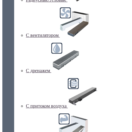
С вентилятором
С дренажем
С притоком воздуха