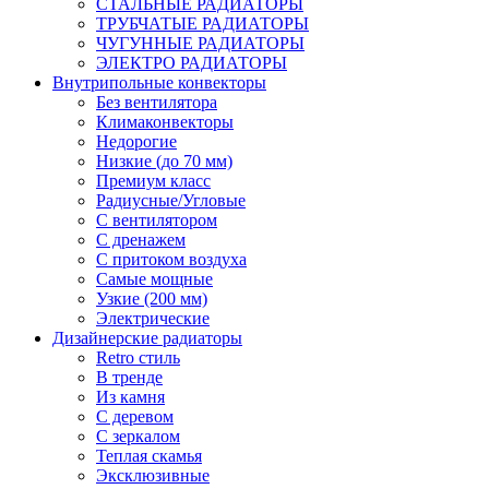
СТАЛЬНЫЕ РАДИАТОРЫ
ТРУБЧАТЫЕ РАДИАТОРЫ
ЧУГУННЫЕ РАДИАТОРЫ
ЭЛЕКТРО РАДИАТОРЫ
Внутрипольные конвекторы
Без вентилятора
Климаконвекторы
Недорогие
Низкие (до 70 мм)
Премиум класс
Радиусные/Угловые
С вентилятором
С дренажем
С притоком воздуха
Самые мощные
Узкие (200 мм)
Электрические
Дизайнерские радиаторы
Retro стиль
В тренде
Из камня
С деревом
С зеркалом
Теплая скамья
Эксклюзивные