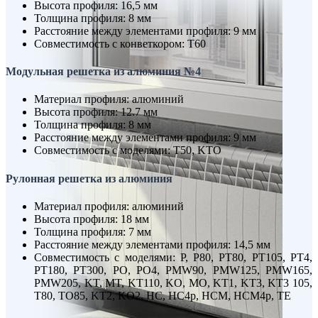
Высота профиля: 16,5 мм
Толщина профиля: 8 мм
Расстояние между элементами профиля: 9 мм
Совместимость с конветкором: T60
Модульная решетка из алюминия №4
Материал профиля: алюминий
Высота профиля: 12.7 мм
Толщина профиля: 8 мм
Расстояние между элементами профиля: 9 мм
Совместимость с моделями: T50, KTO
Рулонная решетка из алюминия
Материал профиля: алюминий
Высота профиля: 18 мм
Толщина профиля: 7 мм
Расстояние между элементами профиля: 14,5 мм
Совместимость с моделями: P, P80, PT80, PT105, PT4,
PT180, PT300, PO, PO4, PMW90, PMW125, PMW165,
PMW205, KT, MT, KT110, KO, MO, KT1, KT3, KT3 105,
T80, TO85, KT2, KO2, HC, HC4p, HCM, HCM4p, TE