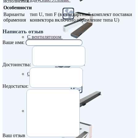
исполнения
Особенности
Варианты
тип U, тип F (в стандартный комплект поставки
обрамения
конвектора включено обрамление типа U)
Написать отзыв
С вентилятором
Ваше имя:
Достоинства:
С дренажем
Недостатки:
С притоком воздуха
Ваш отзыв