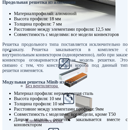
Продольная решетка из алюминия
Материалпрофиляй: алюминий
Высота профиля: 18 мм
Толщина профиля: 7 мм
Расстояние между элементами профиля: 12,5 мм
Совместимость с моделями: все модели конвекторов
Решетка продольного типа поставляется исключительно по
предзаказу. Решетка заказывается в комплекте с
Внутрипольные конвекторы
внутрипольным конвектором (одновременно), либо при заказе
конвектора оговаривается данная модель решетки. Это
связано с тем, что конструкция короба под данный тип
решетки изменяется.
Модульная решетка Minib из стали
Без вентилятора
Материал профиля: нержавеющая сталь
Высота профиля: 10 мм
Толщина профиля: 10 мм
Расстояние между элементами профиля: 9мм
Совместимость с моделями: все модели, кроме T50
Данная модель решетки заказывается вместе с
Климаконвекторы
коновектором