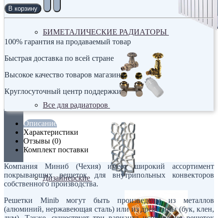
В корзину
БИМЕТАЛИЧЕСКИЕ РАДИАТОРЫ
100% гарантия на продаваемый товар
Быстрая доставка по всей стране
Высокое качество товаров магазина
Круглосуточный центр поддержки
Все для радиаторов
Описание
Характеристики
Отзывы (0)
Комплект поставки
Компания Миниб (Чехия) имеет широкий ассортимент
покрывающих решеток для внутрипольных конвекторов
Дизайнерские
собственного производства.
Решетки Minib могут быть произведены из металлов
(алюминий, нержавеющая сталь) или из древесины (бук, клен,
дум). Также, существует три варианта исполнения решеток