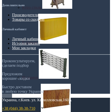
Дополнительно
Retro стиль
Производители
Товары со скидкой
Личный кабинет
Личный кабинет
В тренде
История заказов
Мои закладки
Проконсультируем,
сделаем подбор
Предложим
Из камня
хорошие скидки
Быстро доставим
в любую точку Украины
Украина, г.Киев. ул. Кирилловская,160А
+38 (044) 38-38-710