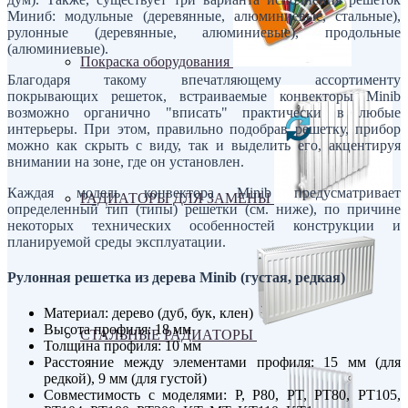
Миниб: модульные (деревянные, алюминиевые, стальные),
рулонные (деревянные, алюминиевые), продольные
(алюминиевые).
Покраска оборудования
Благодаря такому впечатляющему ассортименту
покрывающих решеток, встраиваемые конвекторы Minib
возможно органично "вписать" практически в любые
интерьеры. При этом, правильно подобрав решетку, прибор
можно как скрыть с виду, так и выделить его, акцентируя
внимании на зоне, где он установлен.
Каждая модель конвектора Minib предусматривает
РАДИАТОРЫ ДЛЯ ЗАМЕНЫ
определенный тип (типы) решетки (см. ниже), по причине
некоторых технических особенностей конструкции и
планируемой среды эксплуатации.
Рулонная решетка из дерева Minib (густая, редкая)
Материал: дерево (дуб, бук, клен)
Высота профиля: 18 мм
СТАЛЬНЫЕ РАДИАТОРЫ
Толщина профиля: 10 мм
Расстояние между элементами профиля: 15 мм (для
редкой), 9 мм (для густой)
Совместимость с моделями: P, P80, PT, PT80, PT105,