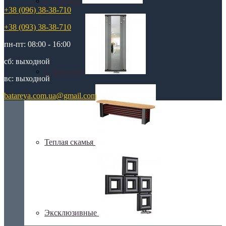
С деревом
+38 (096) 38-38-710
+38 (093) 38-38-710
пн-пт: 08:00 - 16:00
сб: выходной
С зеркалом
вс: выходной
batareya.com.ua@gmail.com
Теплая скамья
Эксклюзивные