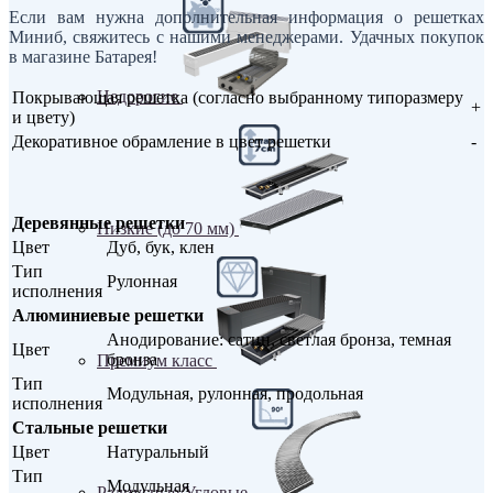
Если вам нужна дополнительная информация о решетках
Миниб, свяжитесь с нашими менеджерами. Удачных покупок
в магазине Батарея!
Недорогие
Покрывающая решетка (согласно выбранному типоразмеру
+
и цвету)
Декоративное обрамление в цвет решетки
-
Деревянные решетки
Низкие (до 70 мм)
Цвет
Дуб, бук, клен
Тип
Рулонная
исполнения
Алюминиевые решетки
Анодирование: сатин, светлая бронза, темная
Цвет
бронза
Премиум класс
Тип
Модульная, рулонная, продольная
исполнения
Стальные решетки
Цвет
Натуральный
Тип
Модульная
Радиусные/Угловые