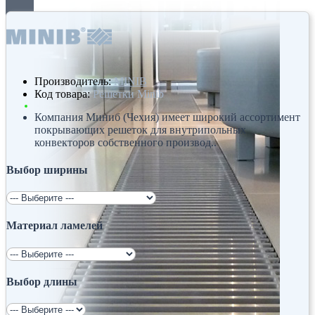
Производитель:
MINIB
Код товара:
Решетки Minib
Компания Миниб (Чехия) имеет широкий ассортимент
покрывающих решеток для внутрипольных
конвекторов собственного производ..
Выбор ширины
Материал ламелей
Выбор длины