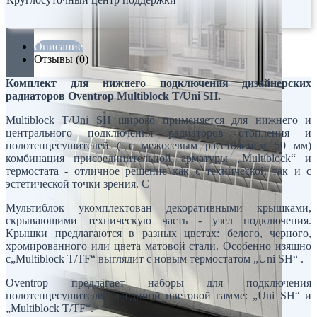
Описание
Отзывы (0)
Комплект для нижнего подключения дизайнерских
радиаторов Oventrop Multiblock T/Uni SH.
Multiblock T/Uni SH широко применяется для нижнего и
центрального подключения радиаторов отопления и
полотенцесушителей ( с межосевым расстоянием 50 мм)
комбинация присоединительной арматуры „Multiblock“ и
термостата - отличное решение как с технической так и с
эстетической точки зрения. С
Мультиблок укомплектован декоративными крышками,
скрывающими техническую часть - узел подключения.
Крышки предлагаются в разных цветах: белого, черного,
хромированного или цвета матовой стали. Особенно изящно
с„Multiblock T/TF“ выглядит с новым термостатом „Uni SH“ .
Oventrop предлагает наборы для подключения
полотенцесушителей в единой цветовой гамме: „Uni SH“ и
„Multiblock T/TF“.