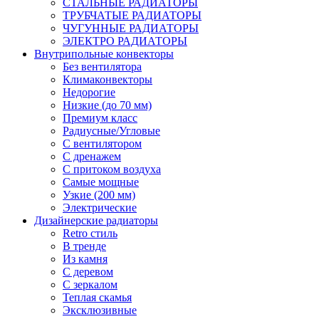
СТАЛЬНЫЕ РАДИАТОРЫ
ТРУБЧАТЫЕ РАДИАТОРЫ
ЧУГУННЫЕ РАДИАТОРЫ
ЭЛЕКТРО РАДИАТОРЫ
Внутрипольные конвекторы
Без вентилятора
Климаконвекторы
Недорогие
Низкие (до 70 мм)
Премиум класс
Радиусные/Угловые
С вентилятором
С дренажем
С притоком воздуха
Самые мощные
Узкие (200 мм)
Электрические
Дизайнерские радиаторы
Retro стиль
В тренде
Из камня
С деревом
С зеркалом
Теплая скамья
Эксклюзивные