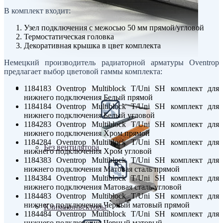
В комплект входит:
Узел подключения с межосью 50 мм прямой/угловой
Термостатическая головка
Декоративная крышка в цвет комплекта
Немецкий производитель радиаторной арматуры Oventrop
предлагает выбор цветовой гаммы комплекта:
Внутрипольные конвекторы
1184183 Oventrop Multiblock T/Uni SH комплект для
нижнего подключения Белый прямой
1184184 Oventrop Multiblock T/Uni SH комплект для
нижнего подключения Белый угловой
1184283 Oventrop Multiblock T/Uni SH комплект для
нижнего подключения Хром прямой
1184284 Oventrop Multiblock T/Uni SH комплект для
Без вентилятора
нижнего подключения Хром угловой
1184383 Oventrop Multiblock T/Uni SH комплект для
нижнего подключения Матовая сталь прямой
1184384 Oventrop Multiblock T/Uni SH комплект для
нижнего подключения Матовая сталь угловой
1184483 Oventrop Multiblock T/Uni SH комплект для
нижнего подключения Черный матовый прямой
Климаконвекторы
1184484 Oventrop Multiblock T/Uni SH комплект для
нижнего подключения Черный матовый