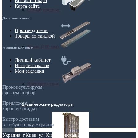
Возврат товара
Карта сайта
Самые мощные
Дополнительно
Производители
Товары со скидкой
Узкие (200 мм)
Личный кабинет
Личный кабинет
История заказов
Мои закладки
Электрические
Проконсультируем,
сделаем подбор
Предложим
Дизайнерские радиаторы
хорошие скидки
Быстро доставим
в любую точку Украины
Украина, г.Киев. ул. Кирилловская,160А