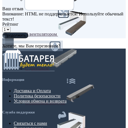
Ваш отзыв
Внимание:
HTML не поддерживается! Используйте обычный
текст!
Рейтинг
С вентилятором
Продолжить
Хотите, мы Вам перезвоним?
С дренажем
Информация
Доставка и Оплата
Политика безопасности
Условия обмена и возврата
С притоком воздуха
Служба поддержки
Связаться с нами