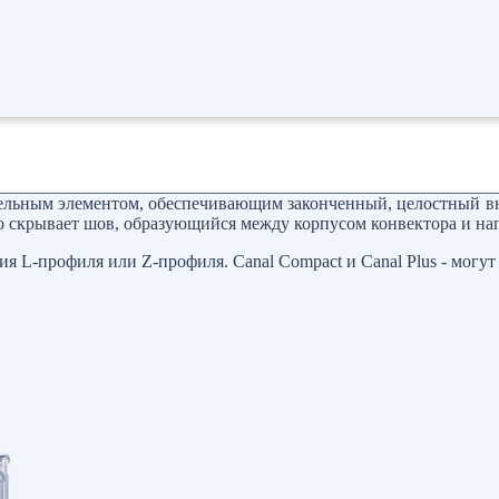
ельным элементом, обеспечивающим законченный, целостный вне
но скрывает шов, образующийся между корпусом конвектора и н
ия L-профиля или Z-профиля. Canal Compact и Canal Plus - мог