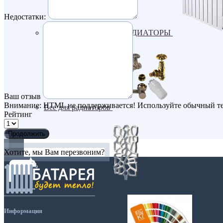
Недостатки:
БИМЕТАЛИЧЕСКИЕ РАДИАТОРЫ
Ваш отзыв
Внимание:
HTML не поддерживается! Используйте обычный те
Все для радиаторов
Рейтинг
Продолжить
Хотите, мы Вам перезвоним?
Дизайнерские
Информация