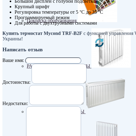
Большой дисплей с голубой подсветкой
Крупный шрифт
Регулировка температуры от 5 °C до 35 °C
Программируемый режим
Покраска оборудования
Для работы с двухтрубными системами
Купить термостат Mycond TRF-B2F
с функцией управления 
Украины!
Написать отзыв
Ваше имя:
РАДИАТОРЫ ДЛЯ ЗАМЕНЫ
Достоинства:
Недостатки:
СТАЛЬНЫЕ РАДИАТОРЫ