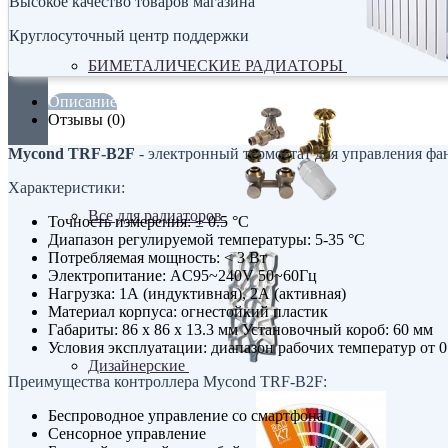
Высокое качество товаров магазина
Круглосуточный центр поддержки
БИМЕТАЛИЧЕСКИЕ РАДИАТОРЫ
Описание
Отзывы (0)
Mycond TRF-B2F
- электронный термостат для управления фа
Характеристики:
Все для радиаторов
Точность измерения: ± 0.5 °C
Диапазон регулируемой температуры: 5-35 °C
Потребляемая мощность: < 3 Вт
Электропитание: AC95~240V 50~60Гц
Нагрузка: 1А (индуктивная), 2А (активная)
Материал корпуса: огнестойкий пластик
Габариты: 86 x 86 x 13.3 мм Установочный короб: 60 мм
Условия эксплуатации: диапазон рабочих температур от 0 
Дизайнерские
Преимущества контроллера Mycond TRF-B2F:
Беспроводное управление со смартфона
Сенсорное управление