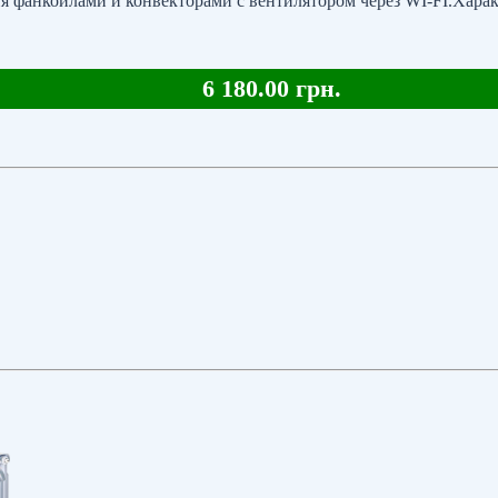
 фанкойлами и конвекторами с вентилятором через WI-FI.Харак
6 180.00 грн.