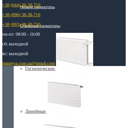
+38 (044) 38-38-710
Низкие радиаторы
+38 (096) 38-38-710
+38 (093) 38-38-710
Стальные радиаторы
пн-пт: 08:00 - 16:00
сб: выходной
вс: выходной
batareya.com.ua@gmail.com
Гигиенические
Линейные