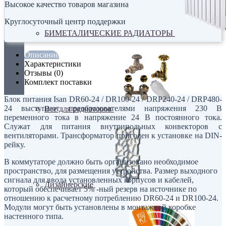
Высокое качество товаров магазина
Круглосуточный центр поддержки
БИМЕТАЛИЧЕСКИЕ РАДИАТОРЫ
Описание
Характеристики
Отзывы (0)
Комплект поставки
Блок питания Isan DR60-24 / DR100-24 / DRP240-24 / DRP480-
24 выступают преобразователями напряжения 230 В
Все для радиаторов
переменного тока в напряжение 24 В постоянного тока.
Служат для питания внутрипольных конвекторов с
вентиляторами. Трансформатор пригоден к установке на DIN-
рейку.
В коммутаторе должно быть организовано необходимое
пространство, для размещения устройства. Размер выходного
сигнала для ввода установленных корпусов и кабелей,
Дизайнерские
который обеспечивает 5% -ный резерв на источнике по
отношению к расчетному потреблению DR60-24 и DR100-24.
Модули могут быть установлены в монтажной коробке
настенного типа.