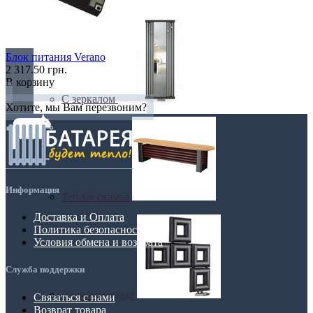
С деревом
Блок питания Verano
2 317.50 грн.
В корзину
С зеркалом
Хотите, мы Вам перезвоним?
Информация
Теплая скамья
Доставка и Оплата
Политика безопасности
Условия обмена и возврата
Служба поддержки
Эксклюзивные
Связаться с нами
Возврат товара