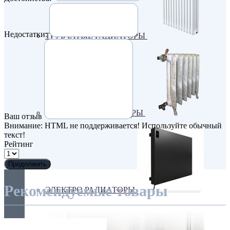
Недостатки:
ТРУБЧАТЫЕ РАДИАТОРЫ
ЧУГУННЫЕ РАДИАТОРЫ
Ваш отзыв
Внимание:
HTML не поддерживается! Используйте обычный
текст!
Рейтинг
Продолжить
Рекомендуемые товары
ЭЛЕКТРО РАДИАТОРЫ