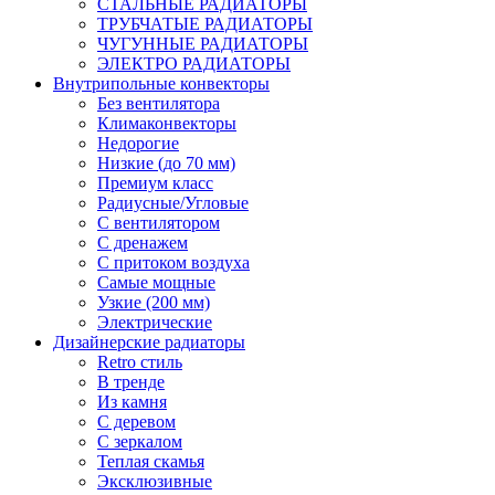
СТАЛЬНЫЕ РАДИАТОРЫ
ТРУБЧАТЫЕ РАДИАТОРЫ
ЧУГУННЫЕ РАДИАТОРЫ
ЭЛЕКТРО РАДИАТОРЫ
Внутрипольные конвекторы
Без вентилятора
Климаконвекторы
Недорогие
Низкие (до 70 мм)
Премиум класс
Радиусные/Угловые
С вентилятором
С дренажем
С притоком воздуха
Самые мощные
Узкие (200 мм)
Электрические
Дизайнерские радиаторы
Retro стиль
В тренде
Из камня
С деревом
С зеркалом
Теплая скамья
Эксклюзивные