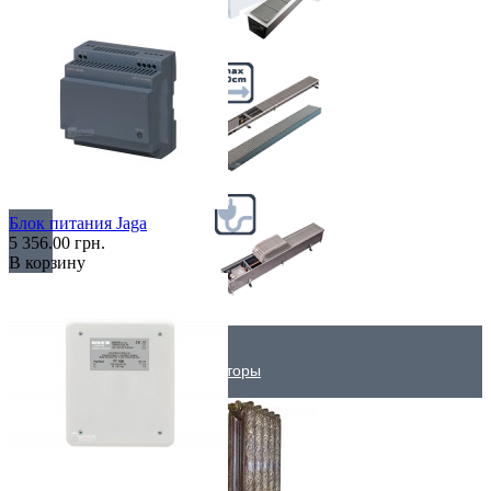
Самые мощные
Узкие (200 мм)
Блок питания Jaga
5 356.00 грн.
В корзину
Электрические
Дизайнерские радиаторы