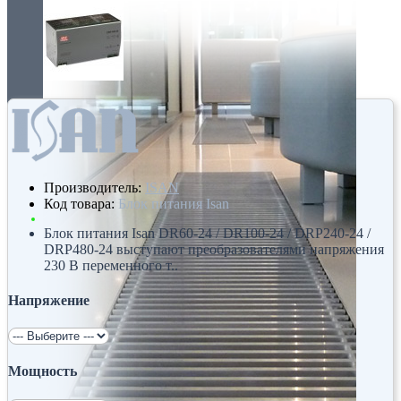
Производитель:
ISAN
Код товара:
Блок питания Isan
Блок питания Isan DR60-24 / DR100-24 / DRP240-24 /
DRP480-24 выступают преобразователями напряжения
230 В переменного т..
Напряжение
Мощность