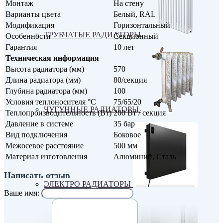
Монтаж
На стену
Варианты цвета
Белый, RAL
Модификация
Горизонтальный
ТРУБЧАТЫЕ РАДИАТОРЫ
Особенности
Секционный
Гарантия
10 лет
Техническая информация
Высота радиатора (мм)
570
Длина радиатора (мм)
80/секция
Глубина радиатора (мм)
100
Условия теплоносителя °С
75/65/20
ЧУГУННЫЕ РАДИАТОРЫ
Теплопроизводительность (Вт)
200 Вт / секция
Давление в системе
35 бар
Вид подключения
Боковое
Межосевое расстояние
500 мм
Материал изготовления
Алюминий, Сталь
Написать отзыв
ЭЛЕКТРО РАДИАТОРЫ
Ваше имя: