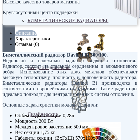
Высокое качество товаров магазина
Круглосуточный центр поддержки
БИМЕТАЛИЧЕСКИЕ РАДИАТОРЫ
Описание
Характеристики
Отзывы (0)
Биметаллический радиатор Davinci Bi 500/100.
Недорогой и надежный радиатор водяного отопления.
Радиатор состоит из стальной сердцевины и алюминиевого
Все для радиаторов
ребра. Использование этих двух металлов обеспечивает
высокую теплоотдачу, прочность и долговечность радиатора.
Биметаллические радиаторы Davinci Bi производятся в
соответствии с европейскими стандартами. Такие радиаторы
идеально подходят для централизованных систем отполения.
Основные характеристики модели Давинчи:
Дизайнерские
Объем воды в секции 0,28л
Мощность 200 Вт
Межцентровое расстояние 500 мм
Вес секции 1,75 кг
Габариты секции (ВхГхШ) 570х100х80 мм