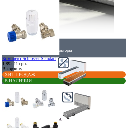
Внутрипольные конвекторы
Комплект Schlosser Standart
1 892.11 грн.
В корзину
ХИТ ПРОДАЖ
В НАЛИЧИИ
Без вентилятора
Климаконвекторы