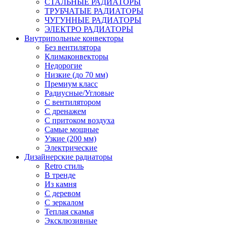
СТАЛЬНЫЕ РАДИАТОРЫ
ТРУБЧАТЫЕ РАДИАТОРЫ
ЧУГУННЫЕ РАДИАТОРЫ
ЭЛЕКТРО РАДИАТОРЫ
Внутрипольные конвекторы
Без вентилятора
Климаконвекторы
Недорогие
Низкие (до 70 мм)
Премиум класс
Радиусные/Угловые
С вентилятором
С дренажем
С притоком воздуха
Самые мощные
Узкие (200 мм)
Электрические
Дизайнерские радиаторы
Retro стиль
В тренде
Из камня
С деревом
С зеркалом
Теплая скамья
Эксклюзивные