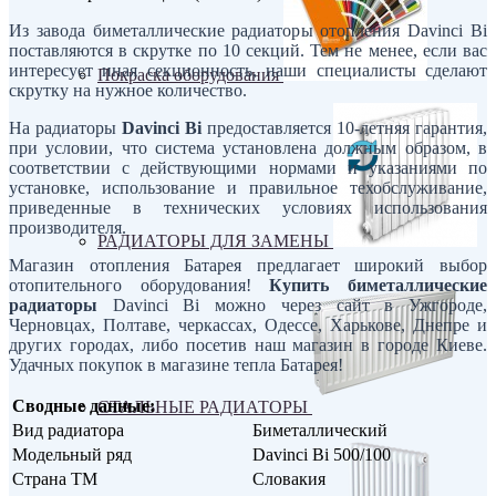
Из завода биметаллические радиаторы отопления Davinci Bi
поставляются в скрутке по 10 секций. Тем не менее, если вас
интересует иная секционность, наши специалисты сделают
Покраска оборудования
скрутку на нужное количество.
На радиаторы
Davinci Bi
предоставляется 10-летняя гарантия,
при условии, что система установлена должным образом, в
соответствии с действующими нормами и указаниями по
установке, использование и правильное техобслуживание,
приведенные в технических условиях использования
производителя.
РАДИАТОРЫ ДЛЯ ЗАМЕНЫ
Магазин отопления Батарея предлагает широкий выбор
отопительного оборудования!
Купить биметаллические
радиаторы
Davinci Bi можно через сайт в Ужгороде,
Черновцах, Полтаве, черкассах, Одессе, Харькове, Днепре и
других городах, либо посетив наш магазин в городе Киеве.
Удачных покупок в магазине тепла Батарея!
Сводные данные:
СТАЛЬНЫЕ РАДИАТОРЫ
Вид радиатора
Биметаллический
Модельный ряд
Davinci Bi 500/100
Страна ТМ
Словакия