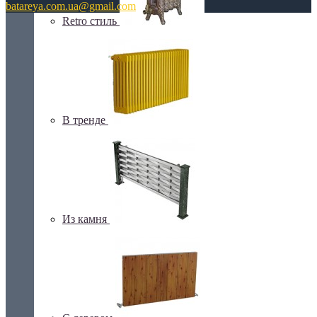
batareya.com.ua@gmail.com
Retro стиль
В тренде
Из камня