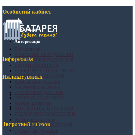
Особистий кабінет
Реєстрація
Авторизація
Всі категорії
АЛЮМІНІЄВІ РАДІАТОРИ
Інформація
БІМЕТАЛІЧНІ РАДІАТОРИ
ВОДЯНІ РУШНИКИ
ЕЛЕКТРИЧНІ ПОЛОТНИКИ
ЕЛЕКТРО РАДІАТОРИ
Налаштування
Комбіновані рушники
Конвектори опалення
СТАЛЕВІ РАДІАТОРИ
ТРУБЧАТІ РАДІАТОРИ
Чавунні радіатори
ВНУТРІШНЬОПІДЛОГОВІ
ПІДЛОГОВІ КОНВЕКТОРИ
Радіатори опалення
Зворотний зв'язок
НАСТІННІ КОНВЕКТОРИ
Сушки для рушників