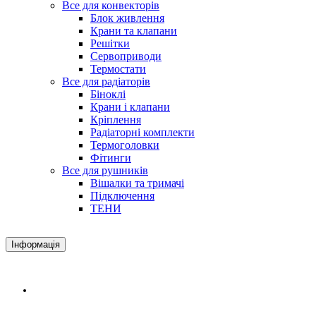
Все для конвекторів
Блок живлення
Крани та клапани
Решітки
Сервоприводи
Термостати
Все для радіаторів
Біноклі
Крани і клапани
Кріплення
Радіаторні комплекти
Термоголовки
Фітинги
Все для рушників
Вішалки та тримачі
Підключення
ТЕНИ
Інформація
Доставка і оплата