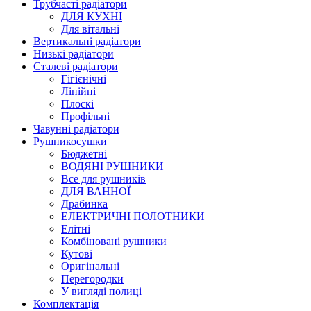
Трубчасті радіатори
ДЛЯ КУХНІ
Для вітальні
Вертикальні радіатори
Низькі радіатори
Сталеві радіатори
Гігієнічні
Лінійні
Плоскі
Профільні
Чавунні радіатори
Рушникосушки
Бюджетні
ВОДЯНІ РУШНИКИ
Все для рушників
ДЛЯ ВАННОЇ
Драбинка
ЕЛЕКТРИЧНІ ПОЛОТНИКИ
Елітні
Комбіновані рушники
Кутові
Оригінальні
Перегородки
У вигляді полиці
Комплектація