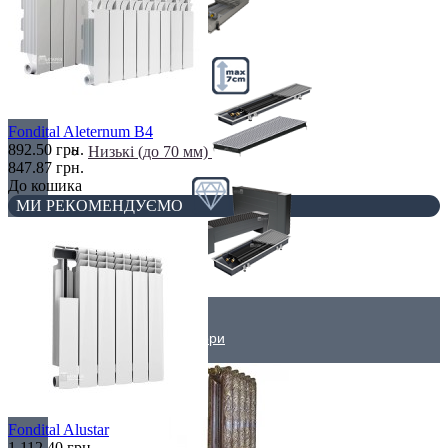
Недорогі
Fondital Aleternum B4
892.50 грн.
Низькі (до 70 мм)
847.87 грн.
До кошика
МИ РЕКОМЕНДУЄМО
Преміум класс
Дизайнерські радіатори
Fondital Alustar
1 112.40 грн.