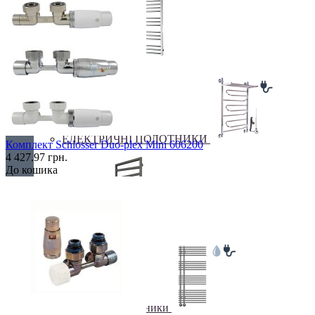
Драбинка
ЕЛЕКТРИЧНІ ПОЛОТНИКИ
Комплект Schlosser Duo-plex Mini 606200
4 427.97 грн.
До кошика
Елітні
Комбіновані рушники