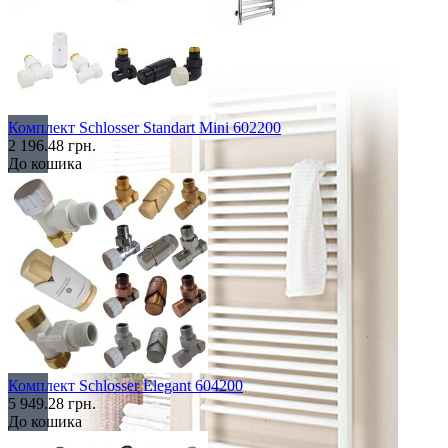
У вигляді полиці
Комплект Schlosser Standart Mini 602200
2 196.48 грн.
До кошика
Комплект Schlosser Elegant 604200
5 949.28 грн.
До кошика