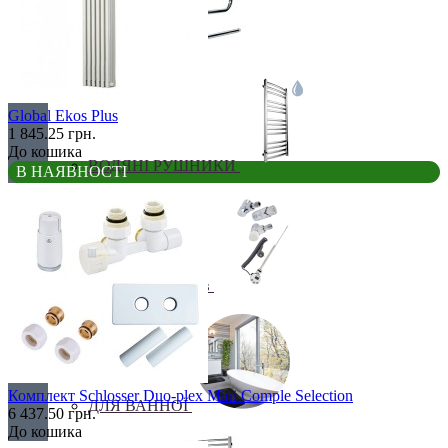
Бюджетні
Global Ekos Plus
1 845.25 грн.
До кошика
ВОДЯНІ РУШНИКИ
В НАЯВНОСТІ
Все для рушників
Комплект Schlosser Duo-plex Mini Comple Selection
ДЛЯ ВАННОЇ
6 437.50 грн.
До кошика