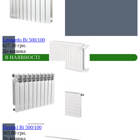
Низькі радіатори
Сталеві радіатори
Leonardo Bi 500/100
627.30 грн.
До кошика
В НАЯВНОСТІ
Гігієнічні
Лінійні
Davinci Bi 500/100
565.80 грн.
До кошика