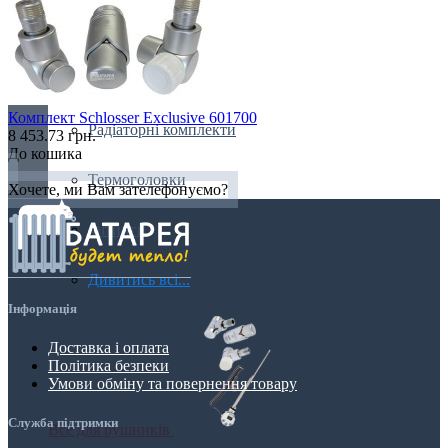
Крани і клапани
Кріплення
Комплект Schlosser Exclusive 601700
Радіаторні комплекти
8 453.73 грн.
До кошика
Термоголовки
Хочете, ми Вам зателефонуємо?
Фітинги
Дивитись всі...
Інформація
Доставка і оплата
Політика безпеки
Умови обміну та повернення товару
Служба підтримки
Все для рушників