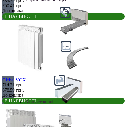
833.79 грн.
750.41 грн.
До кошика
В НАЯВНОСТІ
Клімаконвектори
Кутові та радіусні
Global VOX
714.31 грн.
678.59 грн.
До кошика
В НАЯВНОСТІ
Найпотужніші