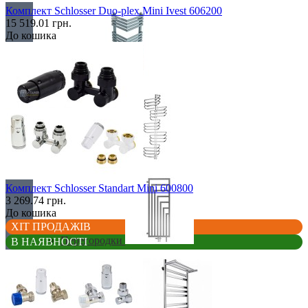
Комплект Schlosser Duo-plex Mini Ivest 606200
15 519.01 грн.
До кошика
Кутові
Оригінальні
Комплект Schlosser Standart Mini 600800
3 269.74 грн.
До кошика
ХІТ ПРОДАЖІВ
Перегородки
В НАЯВНОСТІ