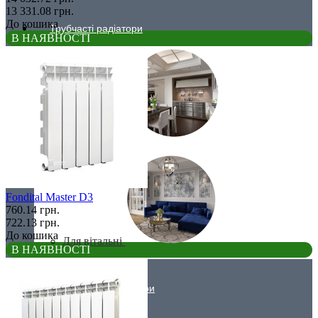
13 331.08 грн.
До кошика
Трубчасті радіатори
В НАЯВНОСТІ
ДЛЯ КУХНІ
Fondital Master D3
760.14 грн.
722.13 грн.
До кошика
Для вітальні
В НАЯВНОСТІ
Вертикальні радіатори