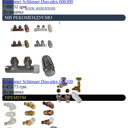
Комплект Schlosser Duo-plex 606300
7 090.52 грн.
Блок живлення
До кошика
МИ РЕКОМЕНДУЄМО
Крани та клапани
Решітки
Сервоприводи
Термостати
Комплект Schlosser Duo-plex 602100
8 453.73 грн.
До кошика
ПРЕМІУМ
Все для радіаторів
Біноклі