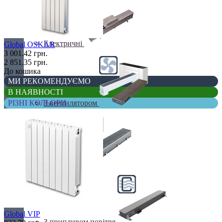
Електричні
Global OSKAR
3 001.42 грн.
2 851.35 грн.
До кошика
МИ РЕКОМЕНДУЄМО
В НАЯВНОСТІ
З вентилятором
РІЗНІ КОЛЬОРИ
З дренажем
Global VIP
З припливом повітря