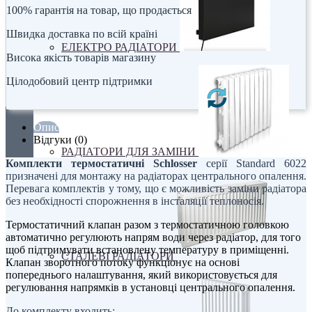
100% гарантія на товар, що продається
Швидка доставка по всій країні
ЕЛЕКТРО РАДІАТОРИ
Висока якість товарів магазину
Цілодобовий центр підтримки
Опис
Відгуки (0)
РАДІАТОРИ ДЛЯ ЗАМІНИ
Комплекти термостатичні Schlosser
серії Standard 6022
призначені для монтажу на радіаторах центрального опалення.
Перевага комплектів у тому, що є можливість заміни радіатора
без необхідності спорожнення в інсталяції теплоносія.
Термостатичний клапан разом з термостатичною головкою
автоматично регулюють напрям води через радіатор, для того
щоб підтримувати встановлену температуру в приміщенні.
СТАЛЕВІ РАДІАТОРИ
Клапан зворотного потоку функціонує на основі
попереднього налаштування, який використовується для
регулювання напрямків в установці центрального опалення.
До комплекту входить: