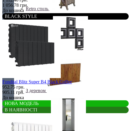
1 056.78 грн.
Retro стиль
До кошика
BLACK STYLE
Ексклюзивні
Fondital Blitz Super B4 Black Coffee
952.75 грн.
З деревом
905.11 грн.
До кошика
НОВА МОДЕЛЬ
В НАЯВНОСТІ