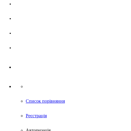
Магазин
Партнерам
Новини
Контакти
Список порівняння
Реєстрація
Авторизація