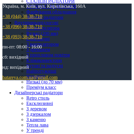
СТАЛЕВІ РАДІАТОРИ
Україна, м. Київ, вул. Кирилівська, 160А
ТРУБЧАТІ РАДІАТОРИ
Фарбування обладнання
+38 (044) 38-38-710
Чавунні радіатори
Внутрішньопідлогові
+38 (096) 38-38-710
Без вентилятора
Вузькі (200 мм)
+38 (093) 38-38-710
Електричні
З вентилятором
пн-пт: 08:00 - 16:00
З дренажем
З припливом повітря
сб: вихідний
Клімаконвектори
Кутові та радіусні
нд: вихідний
Найпотужніші
Недорогі
batareya.com.ua@gmail.com
Низькі (до 70 мм)
Преміум класс
Дизайнерські радіатори
Retro стиль
Ексклюзивні
З деревом
З дзеркалом
З каменю
Тепла лава
У тренді