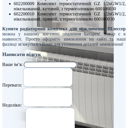
602200009 Комплект термостатичний GZ 1/2xGW1/2,
нікельований, кутовий, з термоголовкою 600100030
602200010 Комплект термостатичний GZ 1/2xGW1/2,
нікельований, прямий, з термоголовкою 600100030
Купити радіаторний комплект для підключення Шлессер
можна у нашому магазині опалення Батарея! Товар є в
наявності. Просто оформіть замовлення на сайті та наші
фахівці зв'яжуться з Вами для уточнення деталей замовлення!
Написати відгук
Ваше ім’я:
Переваги:
Недоліки: