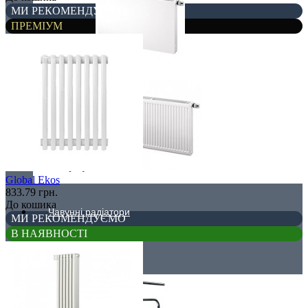
МИ РЕКОМЕНДУЄМО
ПРЕМІУМ
Плоскі
Профільні
Global Ekos
833.79 грн.
До кошика
Чавунні радіатори
МИ РЕКОМЕНДУЄМО
В НАЯВНОСТІ
Рушникосушки