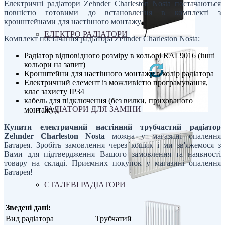
Електричні радіатори Zehnder Charleston Nosta постачаються
повністю готовими до встановлення в комплекті з
кронштейнами для настінного монтажу.
ЕЛЕКТРО РАДІАТОРИ
Комплект постачання радіатора Zehnder Charleston Nosta:
Радіатор відповідного розміру в кольорі RAL9016 (інші
кольори на запит)
Кронштейни для настінного монтажу в колір радіатора
Електричний елемент із можливістю програмування,
клас захисту IP34
кабель для підключення (без вилки, прихованого
РАДІАТОРИ ДЛЯ ЗАМІНИ
монтажу).
Купити електричний настінний трубчастий радіатор
Zehnder Charleston Nosta
можна у магазині опалення
Батарея. Зробіть замовлення через кошик і ми зв'яжемося з
Вами для підтвердження Вашого замовлення та наявності
товару на складі. Приємних покупок у магазині опалення
Батарея!
СТАЛЕВІ РАДІАТОРИ
Зведені дані:
Вид радіатора
Трубчатий