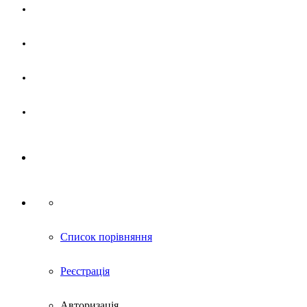
Магазин
Партнерам
Новини
Контакти
Список порівняння
Реєстрація
Авторизація