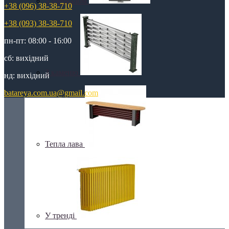
З дзеркалом
+38 (096) 38-38-710
+38 (093) 38-38-710
пн-пт: 08:00 - 16:00
сб: вихідний
З каменю
нд: вихідний
batareya.com.ua@gmail.com
Тепла лава
У тренді