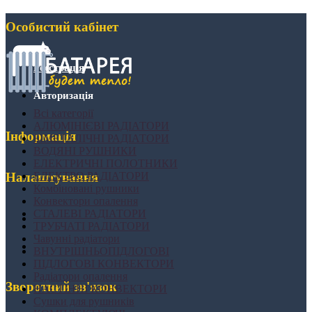
Особистий кабінет
Реєстрація
Авторизація
Всі категорії
АЛЮМІНІЄВІ РАДІАТОРИ
Інформація
БІМЕТАЛІЧНІ РАДІАТОРИ
ВОДЯНІ РУШНИКИ
ЕЛЕКТРИЧНІ ПОЛОТНИКИ
ЕЛЕКТРО РАДІАТОРИ
Налаштування
Комбіновані рушники
Конвектори опалення
СТАЛЕВІ РАДІАТОРИ
ТРУБЧАТІ РАДІАТОРИ
Чавунні радіатори
ВНУТРІШНЬОПІДЛОГОВІ
ПІДЛОГОВІ КОНВЕКТОРИ
Радіатори опалення
Зворотний зв'язок
НАСТІННІ КОНВЕКТОРИ
Сушки для рушників