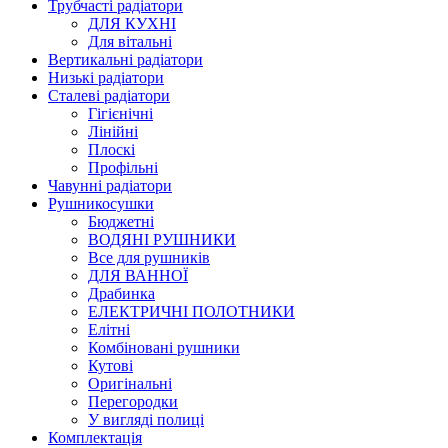
Трубчасті радіатори
ДЛЯ КУХНІ
Для вітальні
Вертикальні радіатори
Низькі радіатори
Сталеві радіатори
Гігієнічні
Лінійні
Плоскі
Профільні
Чавунні радіатори
Рушникосушки
Бюджетні
ВОДЯНІ РУШНИКИ
Все для рушників
ДЛЯ ВАННОЇ
Драбинка
ЕЛЕКТРИЧНІ ПОЛОТНИКИ
Елітні
Комбіновані рушники
Кутові
Оригінальні
Перегородки
У вигляді полиці
Комплектація