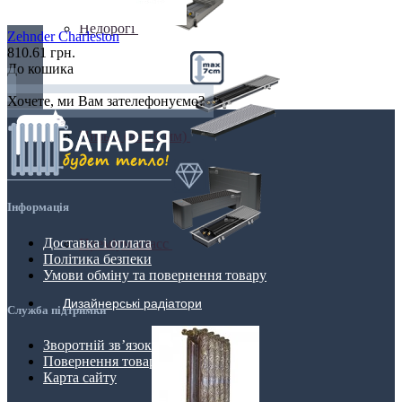
Недорогі
Zehnder Charleston
810.61 грн.
До кошика
Хочете, ми Вам зателефонуємо?
Низькі (до 70 мм)
Інформація
Доставка і оплата
Преміум класс
Політика безпеки
Умови обміну та повернення товару
Дизайнерські радіатори
Служба підтримки
Зворотній зв’язок
Повернення товару
Карта сайту