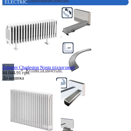
ELECTRIC
Клімаконвектори
Zehnder Charleston Nosta підлоговий
Кутові та радіусні
84 044.91 грн.
До кошика
Найпотужніші