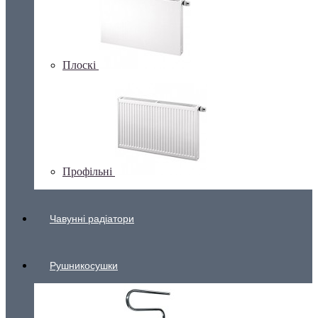
Плоскі
Профільні
Чавунні радіатори
Рушникосушки