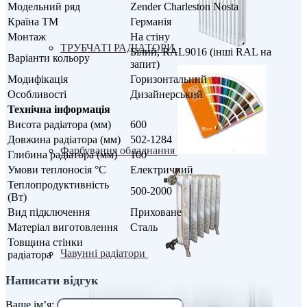
Модельний ряд
Zender Charleston Nosta
Країна ТМ
Германія
Монтаж
На стіну
ТРУБЧАТІ РАДІАТОРИ
Білий, RAL9016 (інші RAL на
Варіанти кольору
запит)
Модифікація
Горизонтальний
Особливості
Дизайнерський
Технічна інформація
Висота радіатора (мм)
600
Довжина радіатора (мм)
502-1284
Фарбування обладнання
Глибина радіатора (мм)
100
Умови теплоносія °С
Електричний
Теплопродуктивність
500-2000
(Вт)
Вид підключення
Приховане
Матеріал виготовлення
Сталь
Товщина стінки
Чавунні радіатори
радіатора
Написати відгук
Ваше ім’я: