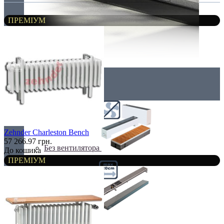
ПРЕМІУМ
Внутрішньопідлогові
Zehnder Charleston Bench
57 266.97 грн.
Без вентилятора
До кошика
ПРЕМІУМ
Вузькі (200 мм)