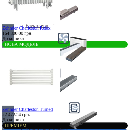
Електричні
Zehnder Charleston Relax
164 800.00 грн.
До кошика
НОВА МОДЕЛЬ
З вентилятором
З дренажем
Zehnder Charleston Turned
22 472.54 грн.
До кошика
ПРЕМІУМ
З припливом повітря