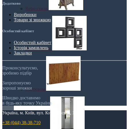
Додатково
Retro стиль
Виробники
Товари зі знижкою
Особистий кабінет
Особистий кабінет
Історія замовлень
Ексклюзивні
Закладки
Проконсультуємо,
зробимо підбір
Запропонуємо
хороші знижки
З деревом
Швидко доставимо
в будь-яку точку України
Україна, м. Київ, вул. Кирилівська, 160А
+38 (044) 38-38-710