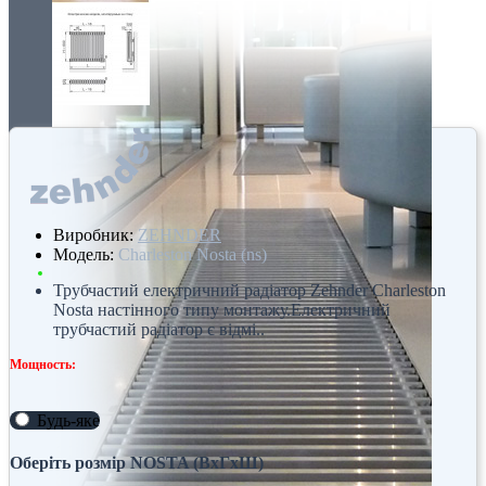
Виробник:
ZEHNDER
Модель:
Charleston Nosta (ns)
Трубчастий електричний радіатор Zehnder Charleston
Nosta настінного типу монтажу.Електричний
трубчастий радіатор є відмі..
Мощность:
Будь-яке
Оберіть розмір NOSTA (ВхГхШ)