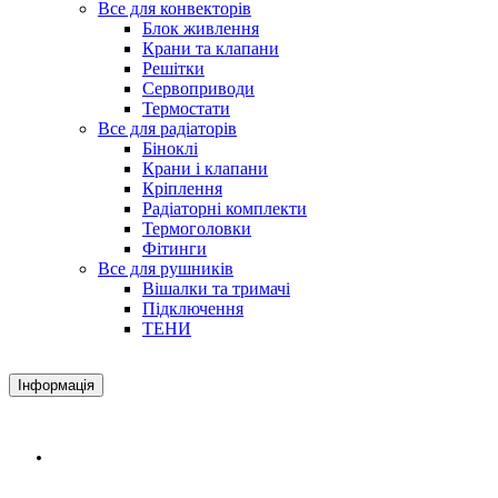
Все для конвекторів
Блок живлення
Крани та клапани
Решітки
Сервоприводи
Термостати
Все для радіаторів
Біноклі
Крани і клапани
Кріплення
Радіаторні комплекти
Термоголовки
Фітинги
Все для рушників
Вішалки та тримачі
Підключення
ТЕНИ
Інформація
Доставка і оплата