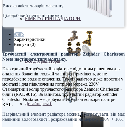
Висока якість товарів магазину
Цілодобовий центр підтримки
БІМЕТАЛІЧНІ РАДІАТОРИ
Опис
Характеристики
Відгуки (0)
Трубчастий електричний радіатор Zehnder Charleston
Nosta настінного типу монтажу.
Все для радіаторів
Електричний трубчастий радіатор є відмінним рішенням для
опалення балконів, лоджій та інших приміщень, де не
передбачено водяне опалення. Такий радіатор дуже простий у
монтажі і для підключення потрібна мережа 230V.
Стандартний колір трубчастого радіатора Zehnder Charleston -
білий (RAL 9016). За запитом, трубчастий радіатор Zehnder
Charleston Nosta може фарбуватись у різні кольори палітри
Дизайнерські
RAL.
Нагрівальний елемент радіатора можна програмувати, він має
надійний вологозахист і розрахований на мережу 230V +-10%.