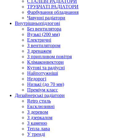
СТАЛЕВІ РАДІАТОРИ
ТРУБЧАТІ РАДІАТОРИ
Фарбування обладнання
Чавунні радіатори
Внутрішньопідлогові
Без вентилятора
Вузькі (200 мм)
Електричні
З вентилятором
З дренажем
З припливом повітря
Клімаконвектори
Кутові та радіусні
Найпотужніші
Недорогі
Низькі (до 70 мм)
Преміум класс
Дизайнерські радіатори
Retro стиль
Ексклюзивні
З деревом
З дзеркалом
З каменю
Тепла лава
У тренді