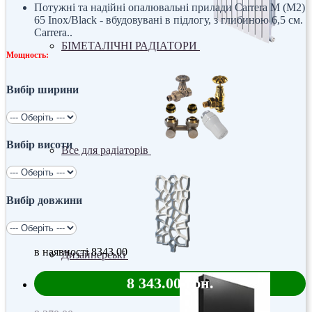
Потужні та надійні опалювальні прилади Carrera M (M2)
65 Inox/Black - вбудовувані в підлогу, з глибиною 6,5 см.
Carrera..
БІМЕТАЛІЧНІ РАДІАТОРИ
Мощность:
Вибір ширини
Вибір висоти
Все для радіаторів
Вибір довжини
в наявності
8343.00
Дизайнерські
8 343.00 грн.