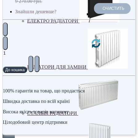
9 270.00 грн.
ОЧИСТИТЬ
Знайшли дешевше?
ЕЛЕКТРО РАДІАТОРИ
РАДІАТОРИ ДЛЯ ЗАМІНИ
До кошика
100% гарантія на товар, що продається
Швидка доставка по всій країні
Висока якість товарів магазину
СТАЛЕВІ РАДІАТОРИ
Цілодобовий центр підтримки