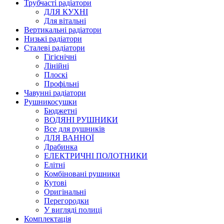
Трубчасті радіатори
ДЛЯ КУХНІ
Для вітальні
Вертикальні радіатори
Низькі радіатори
Сталеві радіатори
Гігієнічні
Лінійні
Плоскі
Профільні
Чавунні радіатори
Рушникосушки
Бюджетні
ВОДЯНІ РУШНИКИ
Все для рушників
ДЛЯ ВАННОЇ
Драбинка
ЕЛЕКТРИЧНІ ПОЛОТНИКИ
Елітні
Комбіновані рушники
Кутові
Оригінальні
Перегородки
У вигляді полиці
Комплектація