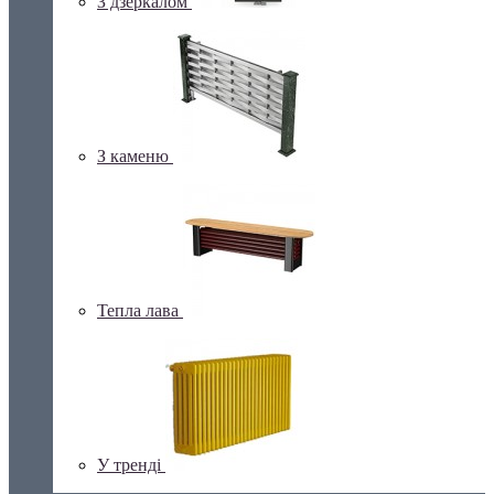
З дзеркалом
З каменю
Тепла лава
У тренді