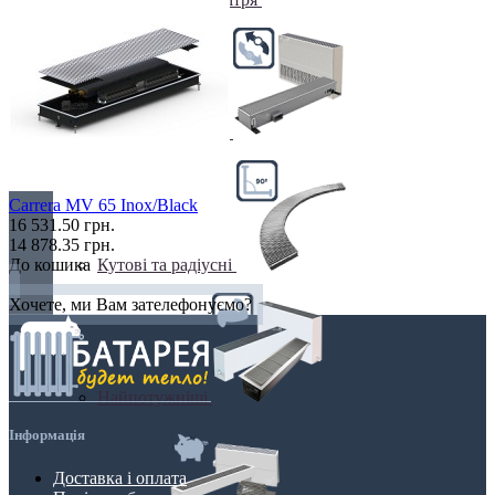
Клімаконвектори
Carrera MV 65 Inox/Black
16 531.50 грн.
14 878.35 грн.
Кутові та радіусні
До кошика
Хочете, ми Вам зателефонуємо?
Найпотужніші
Інформація
Доставка і оплата