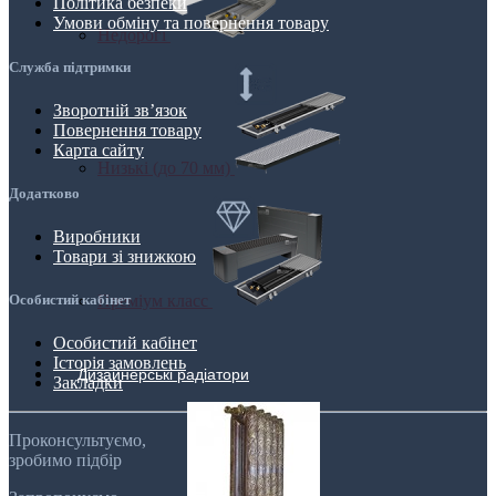
Політика безпеки
Умови обміну та повернення товару
Недорогі
Служба підтримки
Зворотній зв’язок
Повернення товару
Карта сайту
Низькі (до 70 мм)
Додатково
Виробники
Товари зі знижкою
Преміум класс
Особистий кабінет
Особистий кабінет
Історія замовлень
Дизайнерські радіатори
Закладки
Проконсультуємо,
зробимо підбір