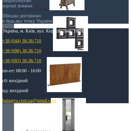
Запропонуємо
хороші знижки
Retro стиль
Швидко доставимо
в будь-яку точку України
Україна, м. Київ, вул. Кирилівська, 160А
+38 (044) 38-38-710
Ексклюзивні
+38 (096) 38-38-710
+38 (093) 38-38-710
пн-пт: 08:00 - 16:00
сб: вихідний
З деревом
нд: вихідний
batareya.com.ua@gmail.com