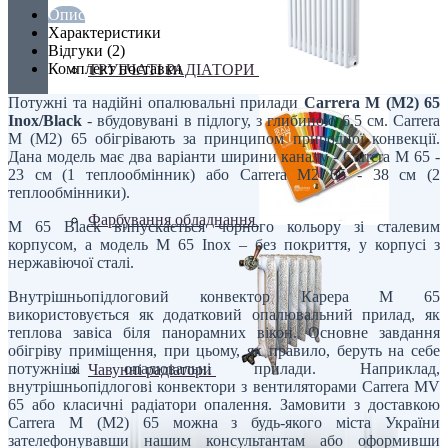
Опис
Характеристики
Відгуки (2)
Комплект поставки
ТРУБЧАТІ РАДІАТОРИ
Потужні та надійні опалювальні прилади
Carrera M (M2) 65
Inox/Black
- вбудовувані в підлогу, з глибиною 6,5 см. Carrera
M (M2) 65 обігрівають за принципом природної конвекції.
Дана модель має два варіанти ширини каналу - Carrera M 65 -
23 см (1 теплообмінник) або Carrera M2 65 - 38 см (2
теплообмінники).
Фарбування обладнання
M 65 Black випускається чорного кольору зі сталевим
корпусом, а модель M 65 Inox – без покриття, у корпусі з
нержавіючої сталі.
Внутрішньопідлоговий конвектор Карера M 65
використовується як додатковий опалювальний прилад, як
теплова завіса біля панорамних вікон. Основне завдання
обігріву приміщення, при цьому, як правило, беруть на себе
потужніші опалювальні прилади. Наприклад,
Чавунні радіатори
внутрішньопідлогові конвектори з вентиляторами Carrera MV
65 або класичні радіатори опалення. Замовити з доставкою
Carrera M (M2) 65 можна з будь-якого міста України
зателефонувавши нашим консультантам або оформивши