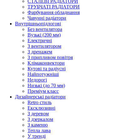
СТАЛЕВІ РАДІАТОРИ
ТРУБЧАТІ РАДІАТОРИ
Фарбування обладнання
Чавунні радіатори
Внутрішньопідлогові
Без вентилятора
Вузькі (200 мм)
Електричні
З вентилятором
З дренажем
З припливом повітря
Клімаконвектори
Кутові та радіусні
Найпотужніші
Недорогі
Низькі (до 70 мм)
Преміум класс
Дизайнерські радіатори
Retro стиль
Ексклюзивні
З деревом
З дзеркалом
З каменю
Тепла лава
У тренді