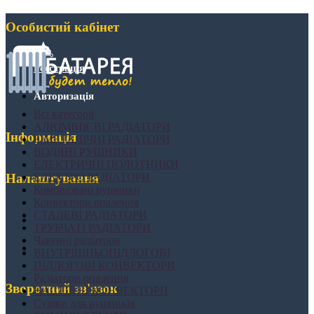
Особистий кабінет
Реєстрація
Авторизація
Всі категорії
АЛЮМІНІЄВІ РАДІАТОРИ
Інформація
БІМЕТАЛІЧНІ РАДІАТОРИ
ВОДЯНІ РУШНИКИ
ЕЛЕКТРИЧНІ ПОЛОТНИКИ
ЕЛЕКТРО РАДІАТОРИ
Налаштування
Комбіновані рушники
Конвектори опалення
СТАЛЕВІ РАДІАТОРИ
ТРУБЧАТІ РАДІАТОРИ
Чавунні радіатори
ВНУТРІШНЬОПІДЛОГОВІ
ПІДЛОГОВІ КОНВЕКТОРИ
Радіатори опалення
Зворотний зв'язок
НАСТІННІ КОНВЕКТОРИ
Сушки для рушників