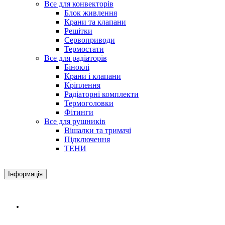
Все для конвекторів
Блок живлення
Крани та клапани
Решітки
Сервоприводи
Термостати
Все для радіаторів
Біноклі
Крани і клапани
Кріплення
Радіаторні комплекти
Термоголовки
Фітинги
Все для рушників
Вішалки та тримачі
Підключення
ТЕНИ
Інформація
Доставка і оплата