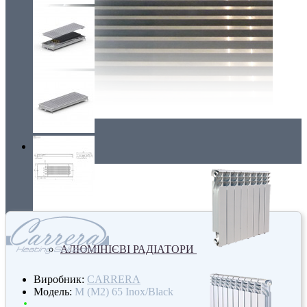
Радіатори
АЛЮМІНІЄВІ РАДІАТОРИ
Виробник:
CARRERA
Модель:
M (M2) 65 Inox/Black