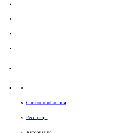
Магазин
Партнерам
Новини
Контакти
Список порівняння
Реєстрація
Авторизація