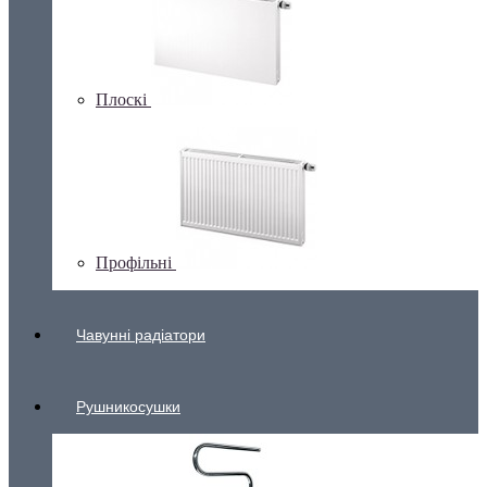
Плоскі
Профільні
Чавунні радіатори
Рушникосушки