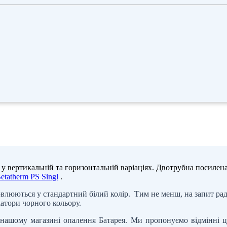
 у вертикальній та горизонтальній варіаціях. Двотрубна посилен
etatherm PS Singl
.
арвлюються у стандартний білий колір. Тим не менш, на запит ра
іатори чорного кольору.
ашому магазині опалення Батарея. Ми пропонуємо відмінні ці