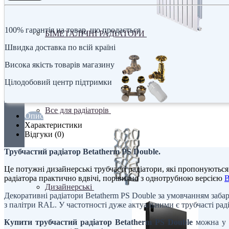
100% гарантія на товар, що продається
БІМЕТАЛІЧНІ РАДІАТОРИ
Швидка доставка по всій країні
Висока якість товарів магазину
Цілодобовий центр підтримки
Все для радіаторів
Опис
Характеристики
Відгуки (0)
Трубчастий радіатор Betatherm PS Double.
Це потужні дизайнерські трубчасті радіатори, які пропонуються
радіатора практично вдвічі, порівняно з однотрубною версією
B
Дизайнерські
Декоративні радіатори Betatherm PS Double за умовчанням заб
з палітри RAL. У частотності дуже актуальними є трубчасті рад
Купити трубчастий радіатор
Betatherm PS Double
можна у н