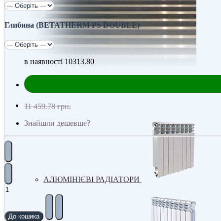
Глибина (BETATHERM PS DOUBLE)
в наявності
10313.80
Радіатори
11 459.78 грн.
Знайшли дешевше?
АЛЮМІНІЄВІ РАДІАТОРИ
До кошика