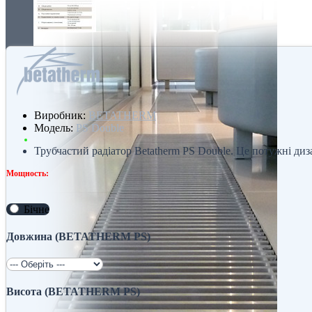
Виробник:
BETATHERM
Модель:
PS Double
Трубчастий радіатор Betatherm PS Double. Це потужні диза
Мощность:
Бічне
Довжина (BETATHERM PS)
Висота (BETATHERM PS)