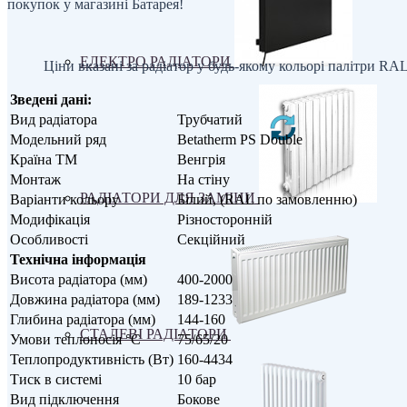
покупок у магазині Батарея!
ЕЛЕКТРО РАДІАТОРИ
Ціни вказані за радіатор у будь-якому кольорі палітри RA
Зведені дані:
Вид радіатора
Трубчатий
Модельний ряд
Betatherm PS Double
Країна ТМ
Венгрія
Монтаж
На стіну
РАДІАТОРИ ДЛЯ ЗАМІНИ
Варіанти кольору
Білий, (RAL по замовленню)
Модифікація
Різносторонній
Особливості
Секційний
Технічна інформація
Висота радіатора (мм)
400-2000
Довжина радіатора (мм)
189-1233
Глибина радіатора (мм)
144-160
СТАЛЕВІ РАДІАТОРИ
Умови теплоносія °С
75/65/20
Теплопродуктивність (Вт)
160-4434
Тиск в системі
10 бар
Вид підключення
Бокове