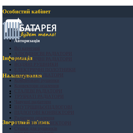
Особистий кабінет
Реєстрація
Авторизація
Всі категорії
АЛЮМІНІЄВІ РАДІАТОРИ
Інформація
БІМЕТАЛІЧНІ РАДІАТОРИ
ВОДЯНІ РУШНИКИ
ЕЛЕКТРИЧНІ ПОЛОТНИКИ
ЕЛЕКТРО РАДІАТОРИ
Налаштування
Комбіновані рушники
Конвектори опалення
СТАЛЕВІ РАДІАТОРИ
ТРУБЧАТІ РАДІАТОРИ
Чавунні радіатори
ВНУТРІШНЬОПІДЛОГОВІ
ПІДЛОГОВІ КОНВЕКТОРИ
Радіатори опалення
Зворотний зв'язок
НАСТІННІ КОНВЕКТОРИ
Сушки для рушників