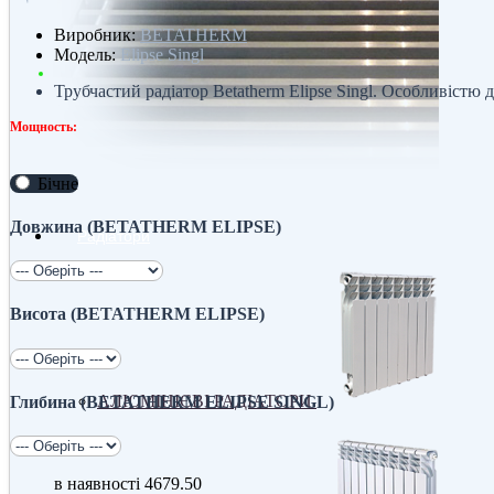
Виробник:
BETATHERM
Модель:
Elipse Singl
Трубчастий радіатор Betatherm Elipse Singl. Особливістю д
Мощность:
Бічне
Довжина (BETATHERM ELIPSE)
Радіатори
Висота (BETATHERM ELIPSE)
АЛЮМІНІЄВІ РАДІАТОРИ
Глибина (BETATHERM ELIPSE SINGL)
в наявності
4679.50