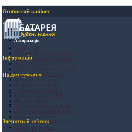
Особистий кабінет
Реєстрація
Авторизація
Всі категорії
АЛЮМІНІЄВІ РАДІАТОРИ
Інформація
БІМЕТАЛІЧНІ РАДІАТОРИ
ВОДЯНІ РУШНИКИ
ЕЛЕКТРИЧНІ ПОЛОТНИКИ
ЕЛЕКТРО РАДІАТОРИ
Налаштування
Комбіновані рушники
Конвектори опалення
СТАЛЕВІ РАДІАТОРИ
ТРУБЧАТІ РАДІАТОРИ
Чавунні радіатори
ВНУТРІШНЬОПІДЛОГОВІ
ПІДЛОГОВІ КОНВЕКТОРИ
Радіатори опалення
Зворотний зв'язок
НАСТІННІ КОНВЕКТОРИ
Сушки для рушників