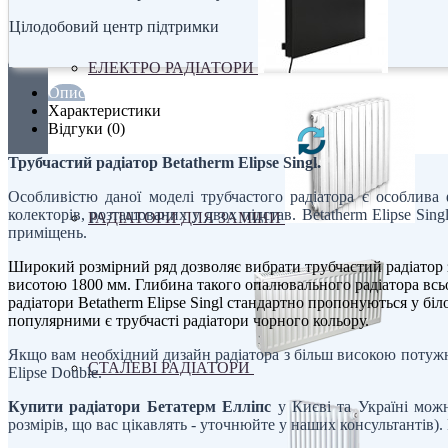
Цілодобовий центр підтримки
ЕЛЕКТРО РАДІАТОРИ
Опис
Характеристики
Відгуки (0)
Трубчастий радіатор Betatherm Elipse Singl.
Особливістю даної моделі трубчастого радіатора є особлива
колекторів, розташованих у двох підстав. Betatherm Elipse Sin
РАДІАТОРИ ДЛЯ ЗАМІНИ
приміщень.
Широкий розмірний ряд дозволяє вибрати трубчастий радіатор за
висотою 1800 мм. Глибина такого опалювального радіатора всьо
радіатори Betatherm Elipse Singl стандартно пропонуються у бі
популярними є трубчасті радіатори чорного кольору.
Якщо вам необхідний дизайн радіатора з більш високою потужн
СТАЛЕВІ РАДІАТОРИ
Elipse Double.
Купити радіатори Бетатерм Елліпс
у Києві та Україні можн
розмірів, що вас цікавлять - уточнюйте у наших консультантів)