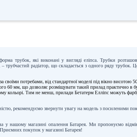
 форма трубок, які виконані у вигляді еліпса. Трубки розташо
gl – трубчастий радіатор, що складається з одного ряду трубок.
 своїми потребами, від стандартної моделі під вікно висотою 50
го 60 мм, що дозволяє розміщувати такий прилад практично в бу
лому кольорі. Тим не менш, прилади Бетатерм Елліпс можуть фарб
істю, рекомендуємо звернути увагу на модель з посиленими пок
а у нашому магазині опалення Батарея. Ми пропонуємо відмінн
. Приємних покупок у магазині Батарея!