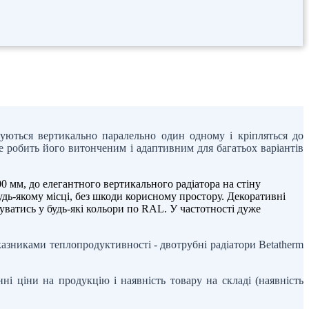
вуються вертикально паралельно один одному і кріпляться до
 Це робить його витонченим і адаптивним для багатьох варіантів
0 мм, до елегантного вертикального радіатора на стіну
дь-якому місці, без шкоди корисному простору. Декоративні
уватись у будь-які кольори по RAL. У частотності дуже
азниками теплопродуктивності - двотрубні радіатори Betatherm
і ціни на продукцію і наявність товару на складі (наявність