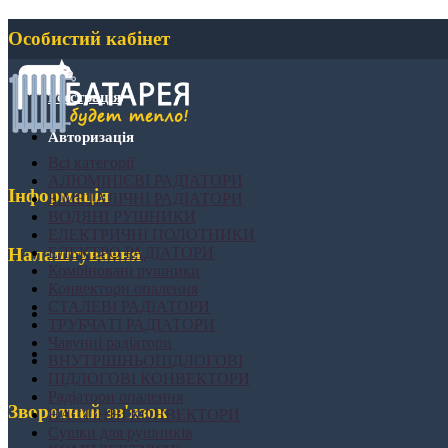
Особистий кабінет
Реєстрація
Авторизація
Всі категорії
АЛЮМІНІЄВІ РАДІАТОРИ
Інформація
БІМЕТАЛІЧНІ РАДІАТОРИ
ВОДЯНІ РУШНИКИ
ЕЛЕКТРИЧНІ ПОЛОТНИКИ
ЕЛЕКТРО РАДІАТОРИ
Налаштування
Комбіновані рушники
Конвектори опалення
СТАЛЕВІ РАДІАТОРИ
ТРУБЧАТІ РАДІАТОРИ
Чавунні радіатори
ВНУТРІШНЬОПІДЛОГОВІ
ПІДЛОГОВІ КОНВЕКТОРИ
Радіатори опалення
Зворотний зв'язок
НАСТІННІ КОНВЕКТОРИ
Сушки для рушників