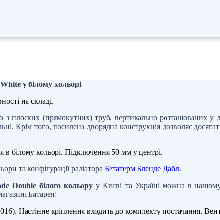
White у білому кольорі.
ності на складі.
ю з плоских (прямокутних) труб, вертикально розташованих у д
альні. Крім того, посилена дворядна конструкція дозволяє досяга
я в білому кольорі. Підключення 50 мм у центрі.
льори та конфігурації радіатора
Бетатерм Бленде Дабл
.
de Double білого кольору
у Києві та Україні можна в нашому
агазині Батарея!
9016). Настінне кріплення входить до комплекту постачання. Ве