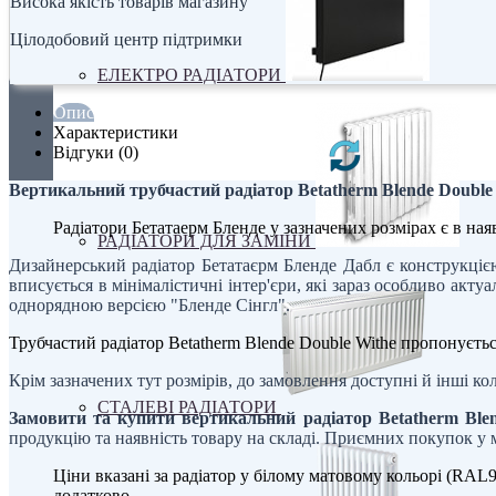
Висока якість товарів магазину
Цілодобовий центр підтримки
ЕЛЕКТРО РАДІАТОРИ
Опис
Характеристики
Відгуки (0)
Вертикальний трубчастий радіатор Betatherm Blende Double 
Радіатори Бетатаерм Бленде у зазначених розмірах є в наяв
РАДІАТОРИ ДЛЯ ЗАМІНИ
Дизайнерський радіатор Бетатаєрм Бленде Дабл є конструкціє
вписується в мінімалістичні інтер'єри, які зараз особливо акту
однорядною версією "Бленде Сінгл".
Трубчастий радіатор Betatherm Blende Double Withe пропонуєтьс
Крім зазначених тут розмірів, до замовлення доступні й інші ко
СТАЛЕВІ РАДІАТОРИ
Замовити та купити вертикальний радіатор Betatherm Blen
продукцію та наявність товару на складі. Приємних покупок у м
Ціни вказані за радіатор у білому матовому кольорі (RAL
додатково.