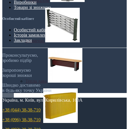
З дзеркалом
Виробники
Товари зі знижкою
Особистий кабінет
Особистий кабінет
Історія замовлень
Закладки
З каменю
Проконсультуємо,
зробимо підбір
Запропонуємо
хороші знижки
Тепла лава
Швидко доставимо
в будь-яку точку України
Україна, м. Київ, вул. Кирилівська, 160А
+38 (044) 38-38-710
+38 (096) 38-38-710
У тренді