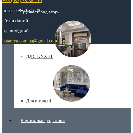
+38 (093) 38-38-710
пн-пт: 08:00 - 16:00
Трубчасті радіатори
сб: вихідний
нд: вихідний
batareya.com.ua@gmail.com
ДЛЯ КУХНІ
Для вітальні
Вертикальні радіатори