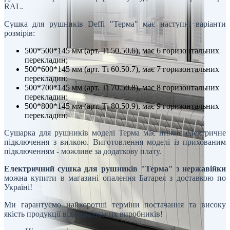
RAL.
Сушка для рушників Deffi "Терма" має наступні варіанти
розмірів:
500*500*145 мм (арт. Ті 50.50.6), має 6 горизонтальних
перекладин;
500*600*145 мм (арт. Ті 60.50.7), має 7 горизонтальних
перекладин;
500*700*145 мм (арт. Ті 70.50.8), має 8 горизонтальних
перекладин;
500*800*145 мм (арт. Ті 80.50.9), має 9 горизонтальних
перекладин;
Сушарка для рушників моделі Терма має нижнє електричне
підключення з вилкою. Виготовлення моделі із прихованим
підключенням - можливе за додаткову плату.
Електричний сушка для рушників "Терма" з нержавійки
можна купити в магазині опалення Батарея з доставкою по
Україні!
Ми гарантуємо найкоротші терміни постачання та високу
якість продукції від українських виробників!