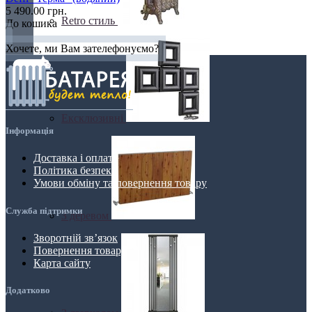
5 490.00 грн.
Retro стиль
До кошика
Хочете, ми Вам зателефонуємо?
Ексклюзивні
Інформація
Доставка і оплата
Політика безпеки
Умови обміну та повернення товару
Служба підтримки
З деревом
Зворотній зв’язок
Повернення товару
Карта сайту
Додатково