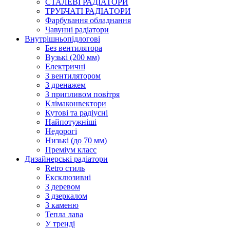
СТАЛЕВІ РАДІАТОРИ
ТРУБЧАТІ РАДІАТОРИ
Фарбування обладнання
Чавунні радіатори
Внутрішньопідлогові
Без вентилятора
Вузькі (200 мм)
Електричні
З вентилятором
З дренажем
З припливом повітря
Клімаконвектори
Кутові та радіусні
Найпотужніші
Недорогі
Низькі (до 70 мм)
Преміум класс
Дизайнерські радіатори
Retro стиль
Ексклюзивні
З деревом
З дзеркалом
З каменю
Тепла лава
У тренді