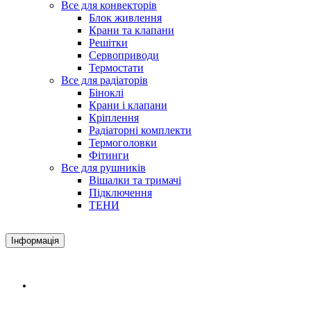
Все для конвекторів
Блок живлення
Крани та клапани
Решітки
Сервоприводи
Термостати
Все для радіаторів
Біноклі
Крани і клапани
Кріплення
Радіаторні комплекти
Термоголовки
Фітинги
Все для рушників
Вішалки та тримачі
Підключення
ТЕНИ
Інформація
Доставка і оплата