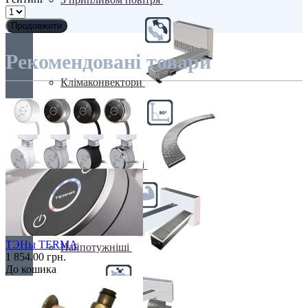
Продовжити
Рекомендовані товари
Клімаконвектори
Кутові та радіусні
ТЭНы TERMA
Найпотужніші
1 854.00 грн.
До кошика