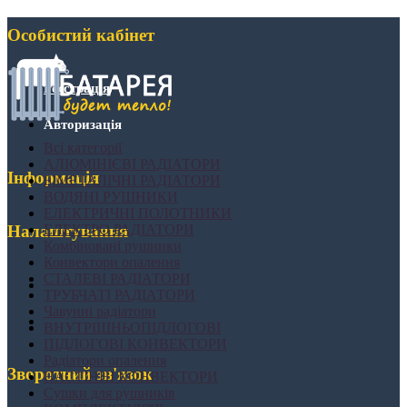
Особистий кабінет
Реєстрація
Авторизація
Всі категорії
АЛЮМІНІЄВІ РАДІАТОРИ
Інформація
БІМЕТАЛІЧНІ РАДІАТОРИ
ВОДЯНІ РУШНИКИ
ЕЛЕКТРИЧНІ ПОЛОТНИКИ
ЕЛЕКТРО РАДІАТОРИ
Налаштування
Комбіновані рушники
Конвектори опалення
СТАЛЕВІ РАДІАТОРИ
ТРУБЧАТІ РАДІАТОРИ
Чавунні радіатори
ВНУТРІШНЬОПІДЛОГОВІ
ПІДЛОГОВІ КОНВЕКТОРИ
Радіатори опалення
Зворотний зв'язок
НАСТІННІ КОНВЕКТОРИ
Сушки для рушників