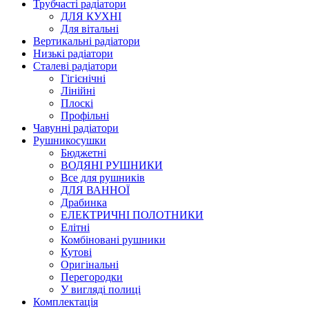
Трубчасті радіатори
ДЛЯ КУХНІ
Для вітальні
Вертикальні радіатори
Низькі радіатори
Сталеві радіатори
Гігієнічні
Лінійні
Плоскі
Профільні
Чавунні радіатори
Рушникосушки
Бюджетні
ВОДЯНІ РУШНИКИ
Все для рушників
ДЛЯ ВАННОЇ
Драбинка
ЕЛЕКТРИЧНІ ПОЛОТНИКИ
Елітні
Комбіновані рушники
Кутові
Оригінальні
Перегородки
У вигляді полиці
Комплектація