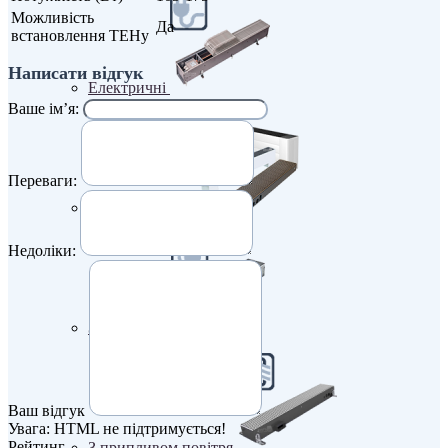
Можливість
Да
встановлення ТЕНу
Написати відгук
Електричні
Ваше ім’я:
Переваги:
З вентилятором
Недоліки:
З дренажем
Ваш відгук
Увага:
HTML не підтримується!
Рейтинг
З припливом повітря