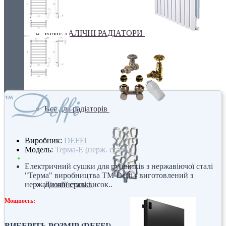
БІМЕТАЛІЧНІ РАДІАТОРИ
Все для радіаторів
Виробник:
DEFFI
Модель:
Терма-Е (нерж. сталь)
Електричний сушки для рушників з нержавіючої сталі
"Терма" виробництва ТМ Deffi - виготовлений з
нержавіючої сталі висок..
Дизайнерські
Мощность:
ВИБЕРІТЬ РОЗМІР (DEFFI)