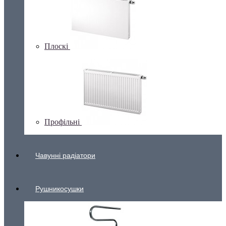
Плоскі
Профільні
Чавунні радіатори
Рушникосушки