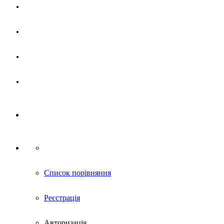
Магазин
Партнерам
Новини
Контакти
Список порівняння
Реєстрація
Авторизація