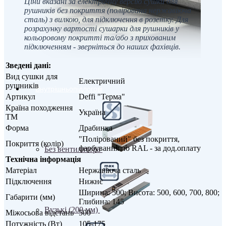
Ціни вказані за електричну версію сушки для
рушників без покриття (полірована нержавіюча
сталь) з вилкою, для підключення в розетку. Для
розрахунку вартості сушарки для рушників у
кольоровому покритті та/або з прихованим
підключенням - зверніться до наших фахівців.
Зведені дані:
Вид сушки для
Електричний
рушників
Внутрішньопідлогові
Артикул
Deffi "Терма"
Країна походження
Україна
ТМ
Форма
Драбинка
"Полірований" без покриття,
Покриття (колір)
фарбування по RAL - за дод.оплату
Без вентилятора
Технічна інформація
Матеріал
Нержавіюча сталь
Підключення
Нижнє
Ширина: 500; Висота: 500, 600, 700, 800;
Габарити (мм)
Глибина: 145
Вузькі (200 мм)
Міжосьова відстань
500
Потужність (Вт)
105-175