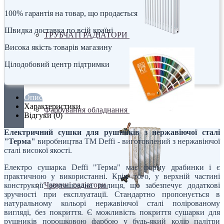
100% гарантія на товар, що продається
Швидка доставка по всій країні
ТРУБЧАТІ РАДІАТОРИ
Висока якість товарів магазину
Цілодобовий центр підтримки
Опис
Характеристики
Фарбування обладнання
Відгуки (0)
Електричний сушки для рушників з нержавіючої сталі
"Терма"
виробництва ТМ Deffi - виготовлений з нержавіючої
сталі високої якості.
Електро сушарка Deffi "Терма" має форму драбинки і є
практичною у використанні. Крім того, у верхній частині
Чавунні радіатори
конструкції розташована полиця, що забезпечує додаткові
зручності при експлуатації. Стандартно пропонується в
натуральному кольорі нержавіючої сталі полірованому
вигляді, без покриття. Є можливість покриття сушарки для
рушників порошковою фарбою у будь-який колір палітри