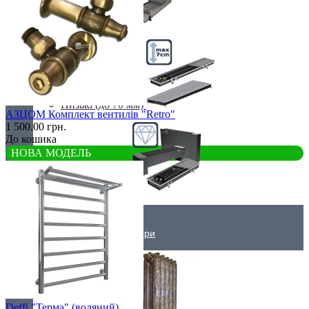
Недорогі
Низькі (до 70 мм)
АЗЦОМ Комплект вентилів "Retro"
1 500.00 грн.
До кошика
НОВА МОДЕЛЬ
Преміум класс
Дизайнерські радіатори
Deffi "Терма" (водяний)