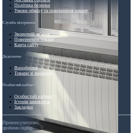
Політика безпеки
Умови обміну та повернення товару
Служба підтримки
Зворотній зв’язок
Повернення товару
Карта сайту
Додатково
Виробники
Товари зі знижкою
Особистий кабінет
Особистий кабінет
Історія замовлень
Закладки
Проконсультуємо,
зробимо підбір