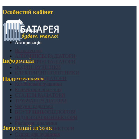
Особистий кабінет
Реєстрація
Авторизація
Всі категорії
АЛЮМІНІЄВІ РАДІАТОРИ
Інформація
БІМЕТАЛІЧНІ РАДІАТОРИ
ВОДЯНІ РУШНИКИ
ЕЛЕКТРИЧНІ ПОЛОТНИКИ
ЕЛЕКТРО РАДІАТОРИ
Налаштування
Комбіновані рушники
Конвектори опалення
СТАЛЕВІ РАДІАТОРИ
ТРУБЧАТІ РАДІАТОРИ
Чавунні радіатори
ВНУТРІШНЬОПІДЛОГОВІ
ПІДЛОГОВІ КОНВЕКТОРИ
Радіатори опалення
Зворотний зв'язок
НАСТІННІ КОНВЕКТОРИ
Сушки для рушників