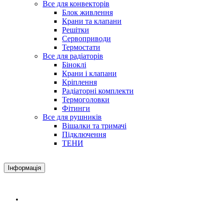
Все для конвекторів
Блок живлення
Крани та клапани
Решітки
Сервоприводи
Термостати
Все для радіаторів
Біноклі
Крани і клапани
Кріплення
Радіаторні комплекти
Термоголовки
Фітинги
Все для рушників
Вішалки та тримачі
Підключення
ТЕНИ
Інформація
Доставка і оплата