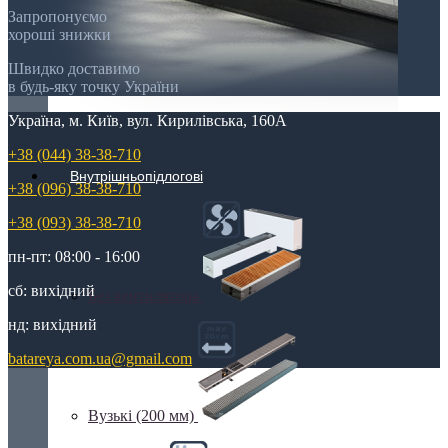
Запропонуємо
хороші знижки
Швидко доставимо
в будь-яку точку України
Україна, м. Київ, вул. Кирилівська, 160А
+38 (044) 38-38-710
Внутрішньопідлогові
+38 (096) 38-38-710
+38 (093) 38-38-710
пн-пт: 08:00 - 16:00
сб: вихідний
Без вентилятора
нд: вихідний
batareya.com.ua@gmail.com
Вузькі (200 мм)