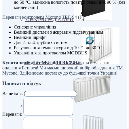
до 50 °C, відносна вологість повітря більш ніж 90 % (без
конденсації)
Переваги контролера Mycond TRF-S4 (F):
ЕЛЕКТРО РАДІАТОРИ
Сенсорне управління
Великий дисплей з яскравим підсвічуванням
Великий шрифт
Для 2- та 4-трубних систем
Регулювання температури від 10 °C до 30 °C
Управління за протоколом MODBUS
РАДІАТОРИ ДЛЯ ЗАМІНИ
Купити термостат Mycond TRF-S4
можна в магазині
опалення Батарея! Ми маємо широкий вибір обладнання ТМ
Mycond. Здійснюємо доставку до будь-якої точки України!
Написати відгук
Ваше ім’я:
СТАЛЕВІ РАДІАТОРИ
Переваги: