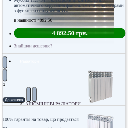
Mycond TRF-S4 - електронний контролер для
автоматичного керування фанкойлами та конвекторами
з функцією сполучення з с..
в наявності
4892.50
4 892.50 грн.
Знайшли дешевше?
Радіатори
До кошика
АЛЮМІНІЄВІ РАДІАТОРИ
100% гарантія на товар, що продається