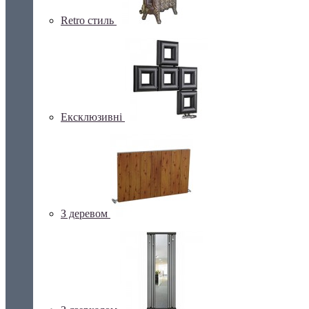
Retro стиль
Ексклюзивні
З деревом