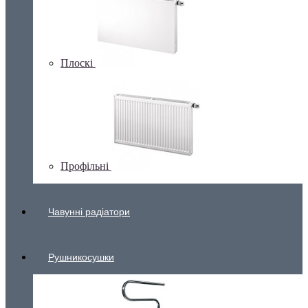
Плоскі
Профільні
Чавунні радіатори
Рушникосушки