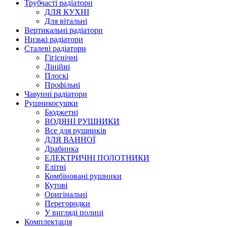
Трубчасті радіатори
ДЛЯ КУХНІ
Для вітальні
Вертикальні радіатори
Низькі радіатори
Сталеві радіатори
Гігієнічні
Лінійні
Плоскі
Профільні
Чавунні радіатори
Рушникосушки
Бюджетні
ВОДЯНІ РУШНИКИ
Все для рушників
ДЛЯ ВАННОЇ
Драбинка
ЕЛЕКТРИЧНІ ПОЛОТНИКИ
Елітні
Комбіновані рушники
Кутові
Оригінальні
Перегородки
У вигляді полиці
Комплектація