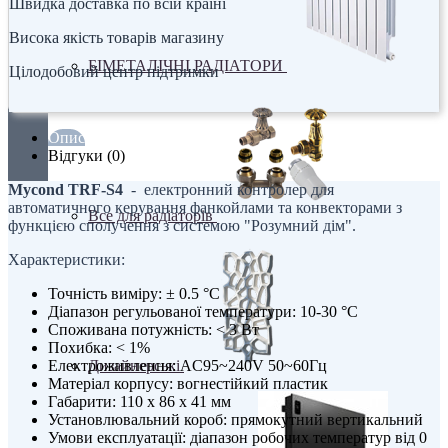
Швидка доставка по всій країні
Висока якість товарів магазину
БІМЕТАЛІЧНІ РАДІАТОРИ
Цілодобовий центр підтримки
Опис
Відгуки (0)
Mycond TRF-S4
- електронний контролер для
автоматичного керування фанкойлами та конвекторами з
Все для радіаторів
функцією сполучення з системою "Розумний дім".
Характеристики:
Точність виміру: ± 0.5 °C
Діапазон регульованої температури: 10-30 °C
Споживана потужність: < 3 Вт
Похибка: < 1%
Дизайнерські
Електроживлення: AC95~240V 50~60Гц
Матеріал корпусу: вогнестійкий пластик
Габарити: 110 x 86 x 41 мм
Установлювальний короб: прямокутний вертикальний
Умови експлуатації: діапазон робочих температур від 0