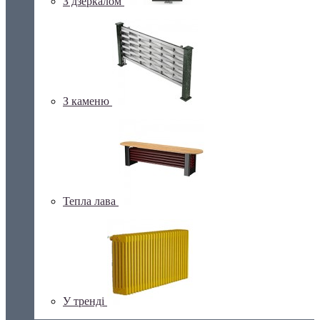
З дзеркалом
З каменю
Тепла лава
У тренді