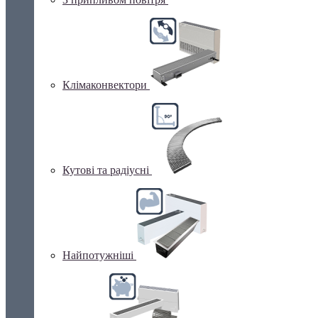
Клімаконвектори
Кутові та радіусні
Найпотужніші