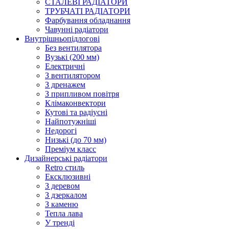
СТАЛЕВІ РАДІАТОРИ
ТРУБЧАТІ РАДІАТОРИ
Фарбування обладнання
Чавунні радіатори
Внутрішньопідлогові
Без вентилятора
Вузькі (200 мм)
Електричні
З вентилятором
З дренажем
З припливом повітря
Клімаконвектори
Кутові та радіусні
Найпотужніші
Недорогі
Низькі (до 70 мм)
Преміум класс
Дизайнерські радіатори
Retro стиль
Ексклюзивні
З деревом
З дзеркалом
З каменю
Тепла лава
У тренді