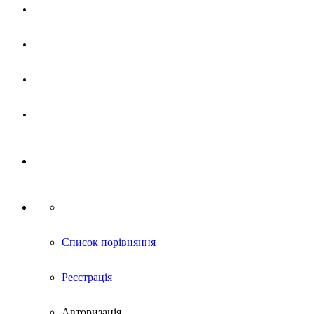
Магазин
Партнерам
Новини
Контакти
Список порівняння
Реєстрація
Авторизація