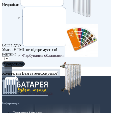
Недоліки:
ТРУБЧАТІ РАДІАТОРИ
Ваш відгук
Увага:
HTML не підтримується!
Рейтинг
Фарбування обладнання
Продовжити
Хочете, ми Вам зателефонуємо?
Чавунні радіатори
Інформація
Доставка і оплата