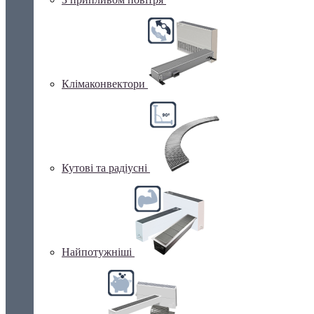
Клімаконвектори
Кутові та радіусні
Найпотужніші