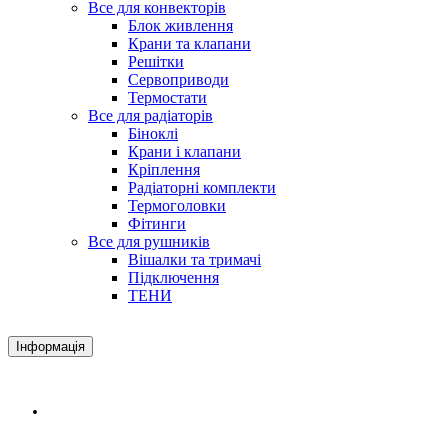
Все для конвекторів
Блок живлення
Крани та клапани
Решітки
Сервоприводи
Термостати
Все для радіаторів
Біноклі
Крани і клапани
Кріплення
Радіаторні комплекти
Термоголовки
Фітинги
Все для рушників
Вішалки та тримачі
Підключення
ТЕНИ
Інформація
Доставка і оплата