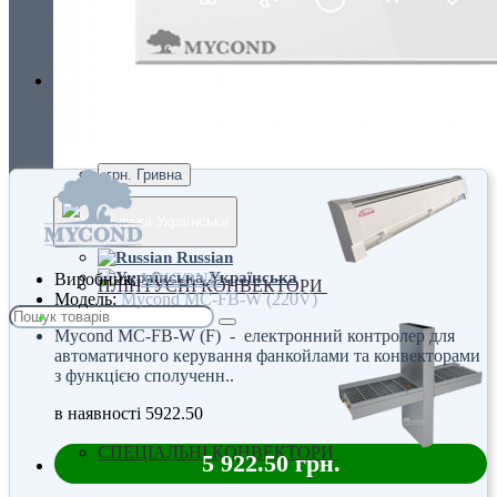
Україна, м. Київ, вул. Кирилівська, 160А
грн.
Валюта
ПІДЛОГОВІ КОНВЕКТОРИ
€ Euro
грн. Гривна
Українська
Russian
Українська
Виробник:
MYCOND
ПЛІНТУСНІ КОНВЕКТОРИ
Модель:
Mycond MC-FB-W (220V)
Mycond MC-FB-W (F) - електронний контролер для
автоматичного керування фанкойлами та конвекторами
з функцією сполученн..
в наявності
5922.50
СПЕЦІАЛЬНІ КОНВЕКТОРИ
5 922.50 грн.