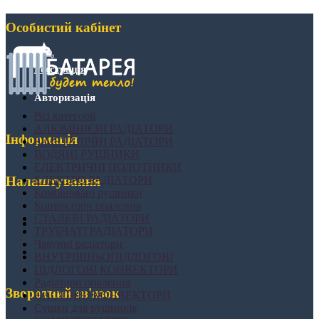
Особистий кабінет
Реєстрація
Авторизація
Всі категорії
АЛЮМІНІЄВІ РАДІАТОРИ
Інформація
БІМЕТАЛІЧНІ РАДІАТОРИ
ВОДЯНІ РУШНИКИ
ЕЛЕКТРИЧНІ ПОЛОТНИКИ
ЕЛЕКТРО РАДІАТОРИ
Налаштування
Комбіновані рушники
Конвектори опалення
СТАЛЕВІ РАДІАТОРИ
ТРУБЧАТІ РАДІАТОРИ
Чавунні радіатори
ВНУТРІШНЬОПІДЛОГОВІ
ПІДЛОГОВІ КОНВЕКТОРИ
Радіатори опалення
Зворотний зв'язок
НАСТІННІ КОНВЕКТОРИ
Сушки для рушників