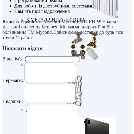
Програмований режим
Для роботи із двотрубними системами
Пам’ять після відключення
БІМЕТАЛІЧНІ РАДІАТОРИ
Купити термостат Mycond Mycond MC-FB-W
можна в
магазині опалення Батарея! Ми маємо широкий вибір
обладнання ТМ Mycond. Здійснюємо доставку до будь-якої
точки України!
Написати відгук
Ваше ім’я:
Все для радіаторів
Переваги:
Недоліки:
Дизайнерські