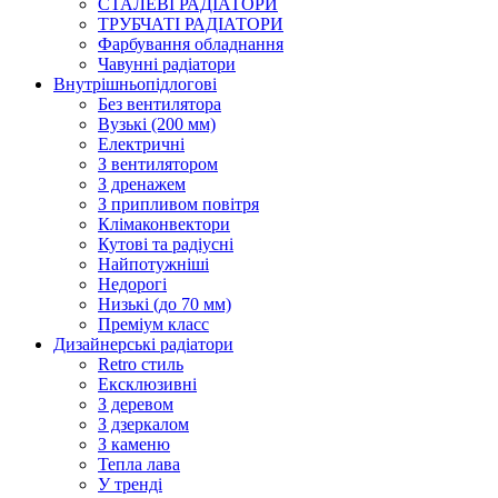
СТАЛЕВІ РАДІАТОРИ
ТРУБЧАТІ РАДІАТОРИ
Фарбування обладнання
Чавунні радіатори
Внутрішньопідлогові
Без вентилятора
Вузькі (200 мм)
Електричні
З вентилятором
З дренажем
З припливом повітря
Клімаконвектори
Кутові та радіусні
Найпотужніші
Недорогі
Низькі (до 70 мм)
Преміум класс
Дизайнерські радіатори
Retro стиль
Ексклюзивні
З деревом
З дзеркалом
З каменю
Тепла лава
У тренді