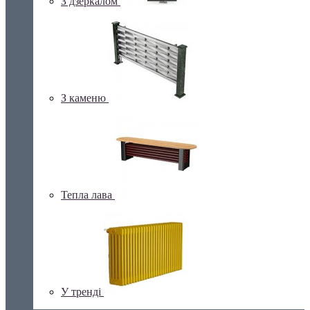
З дзеркалом
З каменю
Тепла лава
У тренді