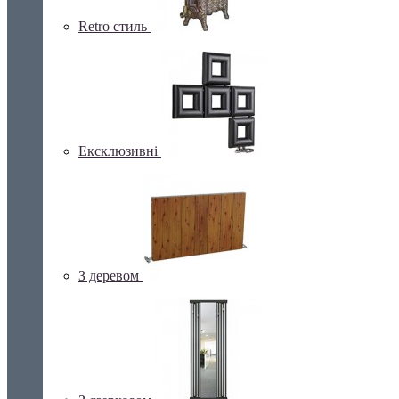
Retro стиль
Ексклюзивні
З деревом