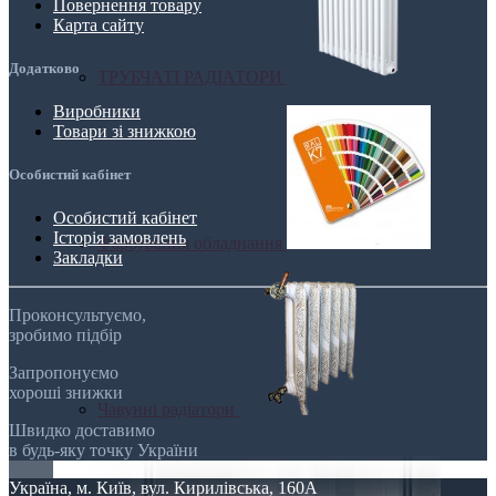
Повернення товару
Карта сайту
Додатково
ТРУБЧАТІ РАДІАТОРИ
Виробники
Товари зі знижкою
Особистий кабінет
Особистий кабінет
Історія замовлень
Фарбування обладнання
Закладки
Проконсультуємо,
зробимо підбір
Запропонуємо
хороші знижки
Чавунні радіатори
Швидко доставимо
в будь-яку точку України
Україна, м. Київ, вул. Кирилівська, 160А