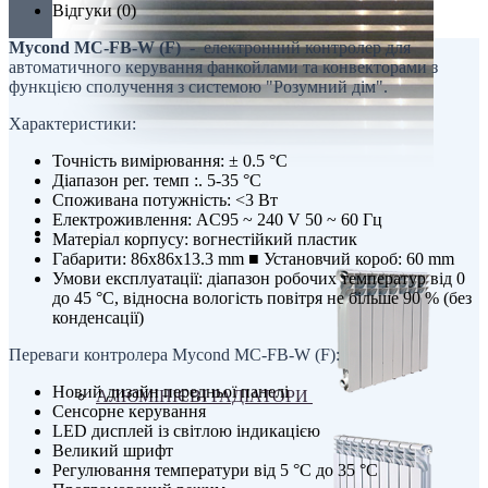
Відгуки (0)
Mycond MC-FB-W (F)
- електронний контролер для
автоматичного керування фанкойлами та конвекторами з
функцією сполучення з системою "Розумний дім".
Характеристики:
Точність вимірювання: ± 0.5 °C
Діапазон рег. темп :. 5-35 °C
Споживана потужність: <3 Вт
Електроживлення: AC95 ~ 240 V 50 ~ 60 Гц
Радіатори
Матеріал корпусу: вогнестійкий пластик
Габарити: 86x86x13.3 mm ■ Установчий короб: 60 mm
Умови експлуатації: діапазон робочих температур від 0
до 45 °C, відносна вологість повітря не більше 90 % (без
конденсації)
Переваги контролера Mycond MC-FB-W (F):
Новий дизайн передньої панелі
АЛЮМІНІЄВІ РАДІАТОРИ
Сенсорне керування
LED дисплей із світлою індикацією
Великий шрифт
Регулювання температури від 5 °C до 35 °C