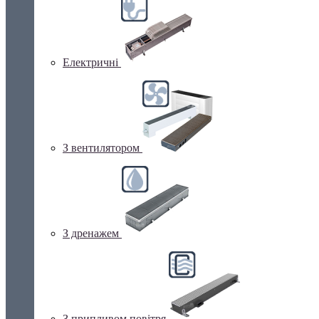
Електричні
З вентилятором
З дренажем
З припливом повітря