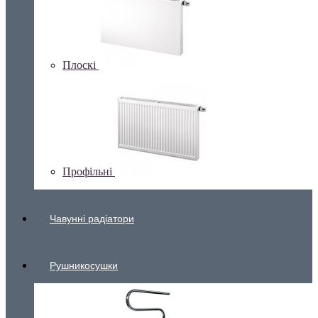
Плоскі
Профільні
Чавунні радіатори
Рушникосушки