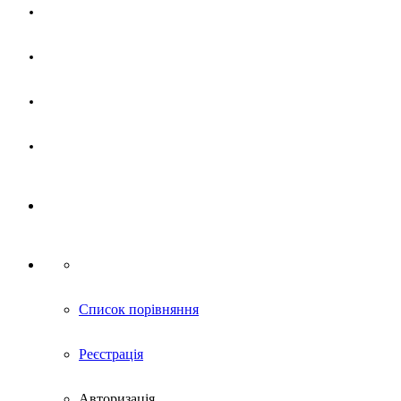
Магазин
Партнерам
Новини
Контакти
Список порівняння
Реєстрація
Авторизація